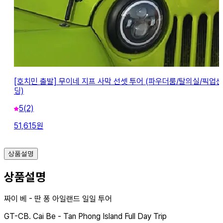
[호치민 출발] 무이네 지프 사막 선셋 투어 (파우더룸/탈의실/픽업샌
딩)
5
(2)
51,615
원
상품설명
상품설명
짜이 베 - 딴 퐁 아일랜드 일일 투어
GT-CB. Cai Be - Tan Phong Island Full Day Trip