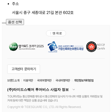
주소
서울시 중구 세종대로 21길 본관 602호
옵션 선택
공
유
하
기