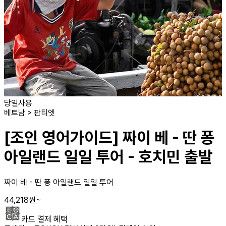
당일사용
베트남 > 판티엣
[조인 영어가이드] 짜이 베 - 딴 퐁
아일랜드 일일 투어 - 호치민 출발
짜이 베 - 딴 퐁 아일랜드 일일 투어
44,218
원
~
카드 결제 혜택