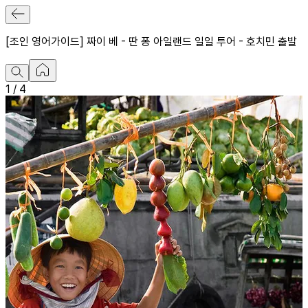
[조인 영어가이드] 짜이 베 - 딴 퐁 아일랜드 일일 투어 - 호치민 출발
1
/
4