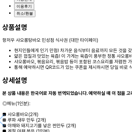
이용후기
취소/환불
상품설명
항저우 샤오롱탕바오 민성점 식사권 (대만 타이페이)
현지인들에게 인기 만점! 차가운 음식부터 음료까지 모든 것을 갖
얇은 껍질과 맛있는 육즙! 이 가게는 육즙이 풍부한 정통 샤오롱
샤오롱바오, 볶음요리, 볶음밥 등이 포함된 코스요리를 저렴한 가
통해 예약하시면 QR코드가 있는 쿠폰을 제시하시면 당일 바로 식
상세설명
본 상품 내용은 한국어로 자동 번역되었습니다. 예약하실 때 이 점을 
◎메뉴(1인분):
■ 샤오롱바오(2개)
■ 루파 새우 만두 (2개)
■ 야채와 돼지고기를 넣은 찐만두 (2개)
■ 계절 야채 볶음 (1인분)