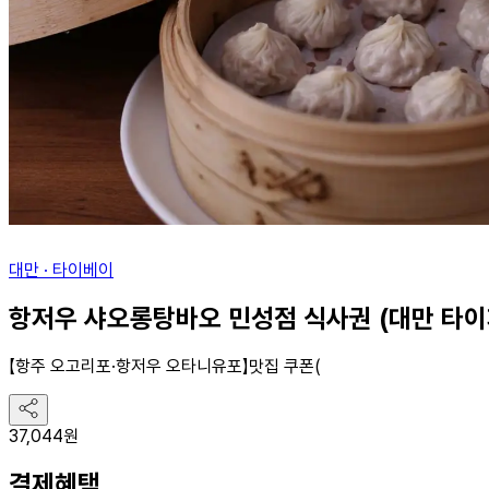
대만
·
타이베이
항저우 샤오롱탕바오 민성점 식사권 (대만 타이
【항주 오고리포·항저우 오타니유포】맛집 쿠폰(
공
유
37,044
원
하
기
결제혜택