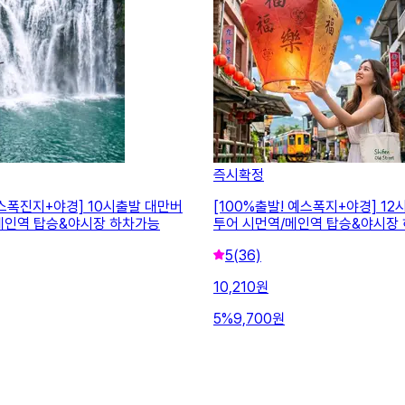
즉시확정
예스폭진지+야경] 10시출발 대만버
[100%출발! 예스폭지+야경] 1
메인역 탑승&야시장 하차가능
투어 시먼역/메인역 탑승&야시장
5
(36)
10,210
원
5
%
9,700
원