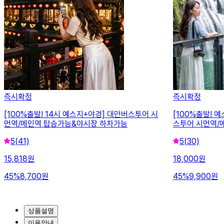
즉시확정
즉시확정
[100%출발! 14시 예스지+야경] 대만버스투어 시
[100%출발! 
먼역/메인역 탑승가능&야시장 하차가능
스투어 시먼역/
5
(41)
5
(30)
15,818
원
18,000
원
45
%
8,700
원
45
%
9,900
원
상품설명
이용안내