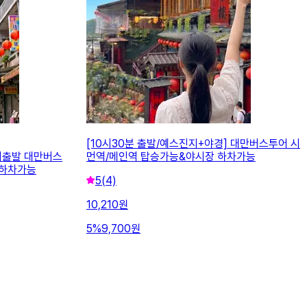
[10시30분 출발/예스진지+야경] 대만버스투어 시
2시출발 대만버스
먼역/메인역 탑승가능&야시장 하차가능
 하차가능
5
(4)
10,210
원
5
%
9,700
원