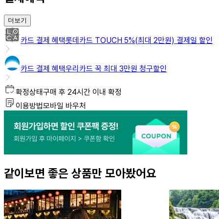
더보기
카드 결제 혜택
롯데카드 TOUCH 5%(최대 2만원) 결제일 할인
카드 결제 혜택
우리카드 꾹 최대 3만원 청구할인
상
확정상태
구매 후 24시간 이내 확정
품
이용방법
모바일 바우처
요
약
같이보면 좋은 상품만 모아봤어요