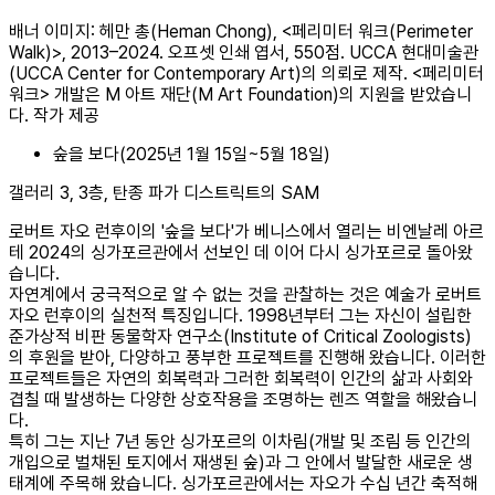
배너 이미지: 헤만 총(Heman Chong), <페리미터 워크(Perimeter
Walk)>, 2013–2024. 오프셋 인쇄 엽서, 550점. UCCA 현대미술관
(UCCA Center for Contemporary Art)의 의뢰로 제작. <페리미터
워크> 개발은 M 아트 재단(M Art Foundation)의 지원을 받았습니
다. 작가 제공
숲을 보다(2025년 1월 15일~5월 18일)
갤러리 3, 3층, 탄종 파가 디스트릭트의 SAM
로버트 자오 런후이의 '숲을 보다'가 베니스에서 열리는 비엔날레 아르
테 2024의 싱가포르관에서 선보인 데 이어 다시 싱가포르로 돌아왔
습니다.
자연계에서 궁극적으로 알 수 없는 것을 관찰하는 것은 예술가 로버트
자오 런후이의 실천적 특징입니다. 1998년부터 그는 자신이 설립한
준가상적 비판 동물학자 연구소(Institute of Critical Zoologists)
의 후원을 받아, 다양하고 풍부한 프로젝트를 진행해 왔습니다. 이러한
프로젝트들은 자연의 회복력과 그러한 회복력이 인간의 삶과 사회와
겹칠 때 발생하는 다양한 상호작용을 조명하는 렌즈 역할을 해왔습니
다.
특히 그는 지난 7년 동안 싱가포르의 이차림(개발 및 조림 등 인간의
개입으로 벌채된 토지에서 재생된 숲)과 그 안에서 발달한 새로운 생
태계에 주목해 왔습니다. 싱가포르관에서는 자오가 수십 년간 축적해