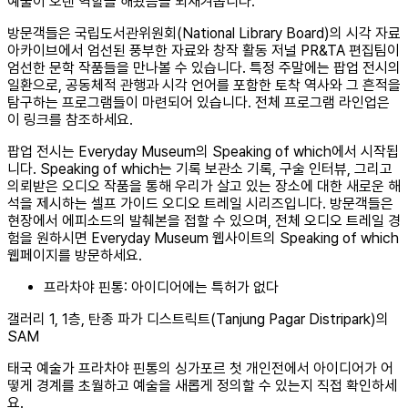
예술이 오랜 역할을 해왔음을 되새겨봅니다.
방문객들은 국립도서관위원회(National Library Board)의 시각 자료
아카이브에서 엄선된 풍부한 자료와 창작 활동 저널 PR&TA 편집팀이
엄선한 문학 작품들을 만나볼 수 있습니다. 특정 주말에는 팝업 전시의
일환으로, 공동체적 관행과 시각 언어를 포함한 토착 역사와 그 흔적을
탐구하는 프로그램들이 마련되어 있습니다. 전체 프로그램 라인업은
이 링크를 참조하세요.
팝업 전시는 Everyday Museum의 Speaking of which에서 시작됩
니다. Speaking of which는 기록 보관소 기록, 구술 인터뷰, 그리고
의뢰받은 오디오 작품을 통해 우리가 살고 있는 장소에 대한 새로운 해
석을 제시하는 셀프 가이드 오디오 트레일 시리즈입니다. 방문객들은
현장에서 에피소드의 발췌본을 접할 수 있으며, 전체 오디오 트레일 경
험을 원하시면 Everyday Museum 웹사이트의 Speaking of which
웹페이지를 방문하세요.
프라차야 핀통: 아이디어에는 특허가 없다
갤러리 1, 1층, 탄종 파가 디스트릭트(Tanjung Pagar Distripark)의
SAM
태국 예술가 프라차야 핀통의 싱가포르 첫 개인전에서 아이디어가 어
떻게 경계를 초월하고 예술을 새롭게 정의할 수 있는지 직접 확인하세
요.