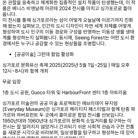
온 관찰을 응축하고 체계화한 집중적인 설치 작품이 탄생했는데, 이 작
품은 베니스 비엔날레 아르테 2024 전시를 마치고 싱가포르로 돌아
옵니다.
이 전시를 통해 싱가포르라는 섬이 어떻게 오늘날에 이르기까지 진화
해 왔는지 살펴보고, 인간의 도시 디자인이 자연 세계 자체를 어떻게
형성하여 도시 인구의 이동 경로와 구성을 반영하는 이동성 생물 생태
계를 형성하는지 살펴봅니다. 동시에, Seeing Forest는 어떤 도시 환
경에서든 누구나 공감할 수 있는 현상들을 조명합니다.
[공공미술] 그런데 팝업 활성화
싱가포르 문화유산 축제 2025(2025년 5월 1일~25일 | 매일 오후
12시~8시)와 함께 개최
무료 입장
1층 도시 공원, Guoco 타워 및 HarbourFront 센터 1층 아트리움
싱가포르 미술관의 공공 미술 프로젝트인 에브리데이 뮤지엄
(Everyday Museum)은 싱가포르 헤리티지 페스티벌과 함께 탄종 파
가르와 하버프런트 두 곳에서 흥미로운 팝업 전시를 선보입니다.
1950년대와 1960년대 싱가포르의 문화적 소일거리를 탐구하는 이
전시는 잘 알려지지 않았거나 간과되기 쉬운 사회적 관습과 구전 전통
을 새로운 시각으로 바라보며, 일상생활을 탐구하고 형성하는 데 있어