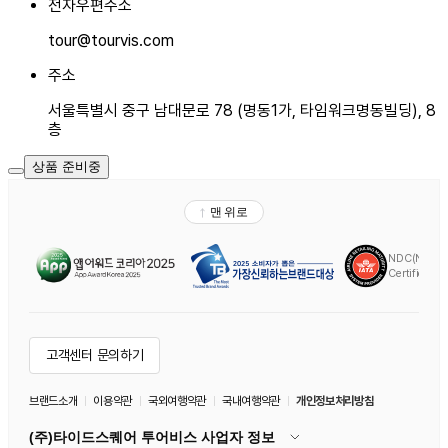
전자우편주소
tour@tourvis.com
주소
서울특별시 중구 남대문로 78 (명동1가, 타임워크명동빌딩), 8
층
상품 준비중
공
유
하
기