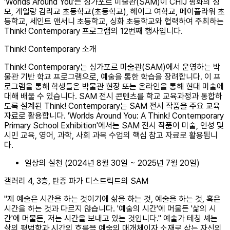
'Worlds Around You'는 싱가포르 미술관(SAM)이 CHIJ 평화의 성
모, 게일랑 감리교 초등학교(초등학교), 헤이그 여학교, 메이플라워 초
등학교, 세인트 앤서니 초등학교, 싱화 초등학교와 협력하여 주최하는
Think! Contemporary 프로그램의 12번째 행사입니다.
Think! Contemporary 소개
Think! Contemporary는 싱가포르 미술관(SAM)에서 운영하는 박
물관 기반 학교 프로그램으로, 예술을 통한 학습을 장려합니다. 이 프
로그램을 통해 학생들은 박물관 현장 또는 온라인을 통해 현대 미술에
대해 배울 수 있습니다. SAM 전시 콘텐츠를 학교 교육과정과 통합하
도록 설계된 Think! Contemporary는 SAM 전시 작품을 주요 교육
자료로 활용합니다. 'Worlds Around You: A Think! Contemporary
Primary School Exhibition'에서는 SAM 전시 작품이 미술, 인성 및
시민 교육, 영어, 과학, 사회 과목 수업의 핵심 참고 자료로 활용됩니
다.
일상의 실천 (2024년 8월 30일 ~ 2025년 7월 20일)
갤러리 4, 3층, 탄종 파가 디스트릭트의 SAM
"제 예술은 시간을 하는 것이기에 삶을 하는 것, 예술을 하는 것, 혹은
시간을 하는 것과 다르지 않습니다. '예술의 시간'에 머물든 '삶의 시
간'에 머물든, 저는 시간을 보내고 있는 것입니다." 예술가 테칭 셰는
삶의 평범함과 시간의 흐름을 예술의 매개체이자 소재로 삼는 자신의