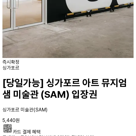
즉시확정
싱가포르
[당일가능] 싱가포르 아트 뮤지엄
샘 미술관 (SAM) 입장권
싱가포르 미술관(SAM)
5,440
원
카드 결제 혜택