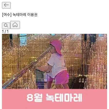
[여수] 녹테마레 이용권
1
/
1