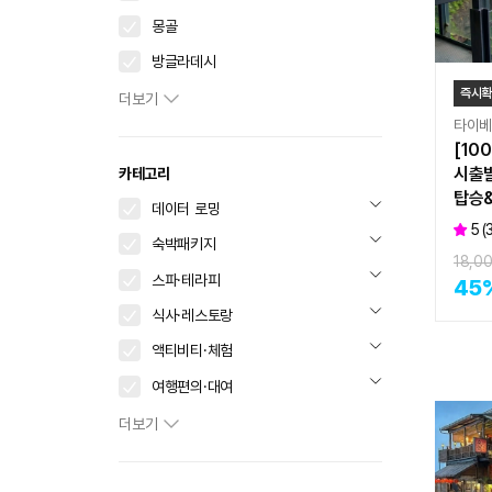
몽골
방글라데시
즉시
더보기
타이
[10
시출
카테고리
탑승
데이터 로밍
5
(
숙박패키지
18,0
스파·테라피
45
식사·레스토랑
액티비티·체험
여행편의·대여
더보기