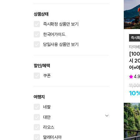
상품상태
즉시확정 상품만 보기
한국어가이드
즉시
당일사용 상품만 보기
타이
[10
시 2
할인/혜택
어+야
쿠폰
4.
11,00
10
여행지
네팔
대만
라오스
말레이시아