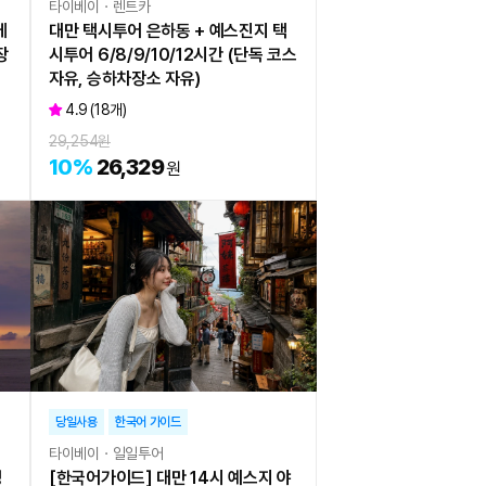
타이베이ㆍ렌트카
베
대만 택시투어 은하동 + 예스진지 택
장
시투어 6/8/9/10/12시간 (단독 코스
자유, 승하차장소 자유)
4.9
(
18
개)
29,254
원
10
%
26,329
원
당일사용
한국어 가이드
타이베이ㆍ일일투어
성
[한국어가이드] 대만 14시 예스지 야