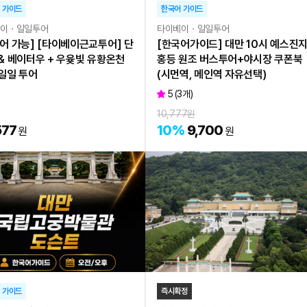
 가이드
한국어 가이드
베이ㆍ일일투어
타이베이ㆍ일일투어
어 가능] [타이베이근교투어] 단
[한국어가이드] 대만 10시 예스진
& 베이터우 + 우윶빛 유황온천
홍등 원조 버스투어+야시장 쿠폰북
일일 투어
(시먼역, 메인역 자유선택)
5
(
3
개)
10,777
원
577
10
%
9,700
원
원
 가이드
즉시확정