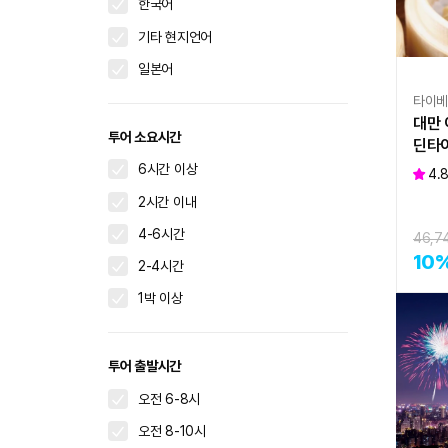
한국어
기타 현지언어
일본어
타이
대만 
투어 소요시간
딘타이
6시간 이상
4.
2시간 이내
4-6시간
46,7
10
2-4시간
1박 이상
투어 출발시간
오전 6-8시
오전 8-10시