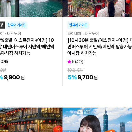
확정
한국어 가이드
한국어 가이드
베이ㆍ버스투어
타이베이ㆍ버스투어
0%출발! 예스폭진지+야경] 10
[10시30분 출발/예스진지+야경] 
발 대만버스투어 시먼역/메인역
만버스투어 시먼역/메인역 탑승가능
&야시장 하차가능
야시장 하차가능
30
개)
5
(
4
개)
00
원
10,210
원
%
9,900
5
%
9,700
원
원