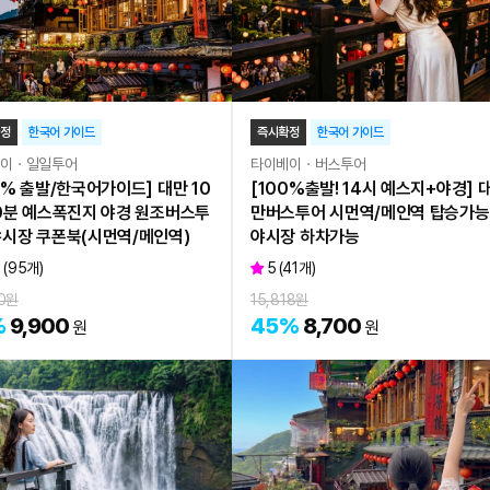
확정
한국어 가이드
즉시확정
한국어 가이드
베이ㆍ일일투어
타이베이ㆍ버스투어
0% 출발/한국어가이드] 대만 10
[100%출발! 14시 예스지+야경] 
0분 예스폭진지 야경 원조버스투
만버스투어 시먼역/메인역 탑승가능
시장 쿠폰북(시먼역/메인역)
야시장 하차가능
9
(
95
개)
5
(
41
개)
0
원
15,818
원
%
9,900
45
%
8,700
원
원