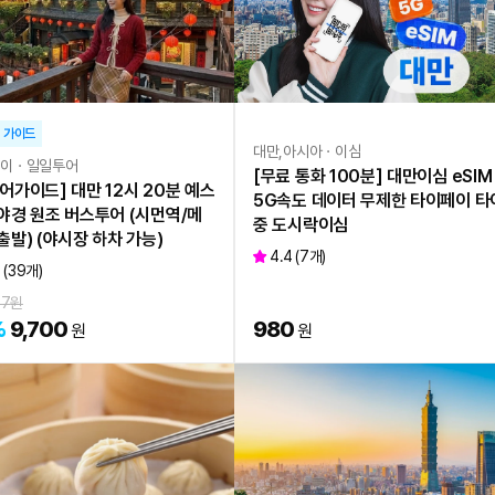
 가이드
대만,아시아ㆍ이심
베이ㆍ일일투어
[무료 통화 100분] 대만이심 eSIM
어가이드] 대만 12시 20분 예스
5G속도 데이터 무제한 타이페이 타
야경 원조 버스투어 (시먼역/메
중 도시락이심
출발) (야시장 하차 가능)
4.4
(
7
개)
8
(
39
개)
77
원
%
9,700
980
원
원