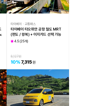
타이베이ㆍ교통패스
드
타이베이 타오위안 공항 철도 MRT
노
(편도 / 왕복) + 이지카드 선택 가능
4.5
(
25
개)
8,127
원
10
%
7,315
원