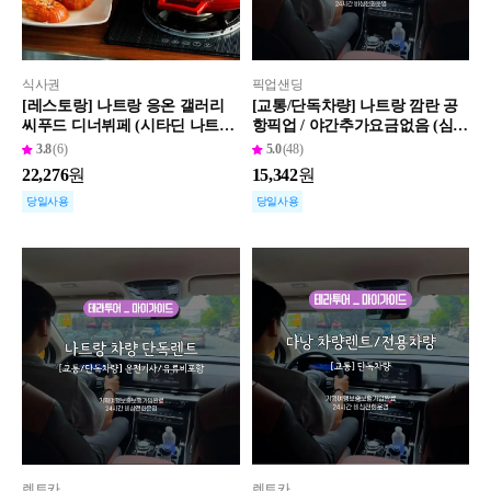
식사권
픽업샌딩
[레스토랑] 나트랑 응온 갤러리
[교통/단독차량] 나트랑 깜란 공
씨푸드 디너뷔페 (시타딘 나트
항픽업 / 야간추가요금없음 (심야
랑) (랍스터 추가 선택가능)
비상전화운영)
3.8
(6)
5.0
(48)
22,276
원
15,342
원
당일사용
당일사용
렌트카
렌트카