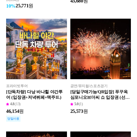
43,680
원
25,771
원
10
%
프라이빗투어
공연/뮤지컬/스포츠경기
[단독차량] 다낭 바나힐 야간투
[당일구매가능/QR입장] 푸꾸옥
어 (입장권+저녁뷔페+맥주1L)
심포니오브더씨 쇼 입장권 (선바
바리아 선셋타운 키스브릿지)
4.8
(13)
5.0
(1)
46,154
원
25,573
원
당일사용