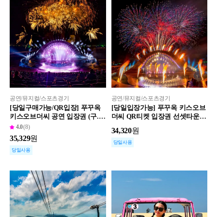
공연/뮤지컬/스포츠경기
공연/뮤지컬/스포츠경기
[당일구매가능/QR입장] 푸꾸옥
[당일입장가능] 푸꾸옥 키스오브
키스오브더씨 공연 입장권 (구.
더씨 QR티켓 입장권 선셋타운
키스더스타쇼)
불꽃쇼
4.0
(8)
34,320
원
35,329
원
당일사용
당일사용