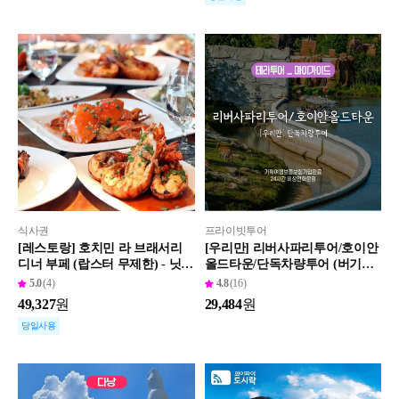
식사권
프라이빗투어
[레스토랑] 호치민 라 브래서리
[우리만] 리버사파리투어/호이안
디너 부페 (랍스터 무제한) - 닛코
올드타운/단독차량투어 (버기포
사이공
함/자유이용권)
5.0
(4)
4.8
(16)
49,327
원
29,484
원
당일사용