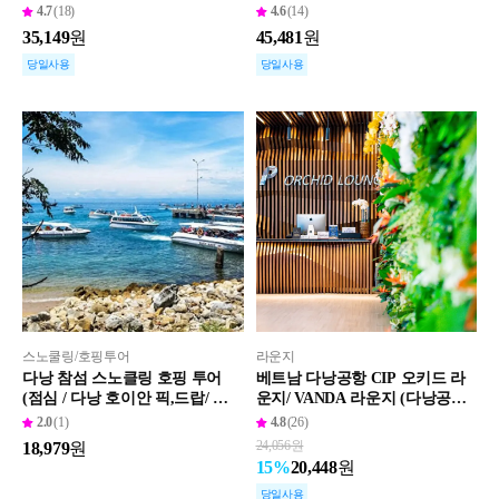
쿠폰
4.7
(18)
4.6
(14)
35,149
원
45,481
원
당일사용
당일사용
스노쿨링/호핑투어
라운지
다낭 참섬 스노클링 호핑 투어
베트남 다낭공항 CIP 오키드 라
(점심 / 다낭 호이안 픽,드랍/ 어
운지/ VANDA 라운지 (다낭공항
촌마을 방문)
출국장) TERA TOUR
2.0
(1)
4.8
(26)
24,056
원
18,979
원
20,448
원
15
%
당일사용