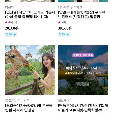
라운지
테마파크/워터파크
[입장권] 다낭 CIP 오키드 라운지
[당일구매가능/QR입장] 푸꾸옥
(다낭 공항 출국장내에 위치)
빈원더스 (빈펄랜드) 입장권
4.6
(27)
5.0
(6)
20,336
원
38,500
원
당일사용
당일사용
동물원/아쿠아리움
일일투어
[당일구매가능/QR입장] 푸꾸옥
[단독투어12시간/주간] 바나힐/케
빈펄 사파리 입장권
이블카&QR티켓/단독차량/맥주