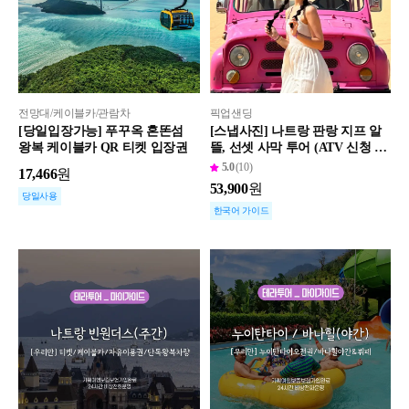
전망대/케이블카/관람차
픽업샌딩
[당일입장가능] 푸꾸옥 혼똔섬
[스냅사진] 나트랑 판랑 지프 알
왕복 케이블카 QR 티켓 입장권
뜰, 선셋 사막 투어 (ATV 신청 가
능, 모래 썰매, 공항 무료 픽드랍)
5.0
(10)
17,466
원
53,900
원
당일사용
한국어 가이드