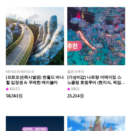
테마파크/워터파크
돌핀크루즈
[프로모션|즉시발권] 썬월드 바나
[가성비갑] 나트랑 어메이징 스
힐 입장권 & 무제한 케이블카
노클링 호핑투어 (현지식, 픽업샌
딩포함)
4.5
(47)
5.0
(5)
58,561
원
23,214
원