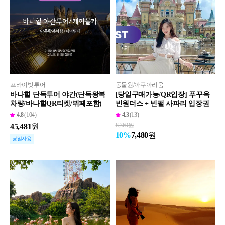
프라이빗투어
동물원/아쿠아리움
바나힐 단독투어 야간(단독왕복
[당일구매가능/QR입장] 푸꾸옥
차량/바나힐QR티켓/뷔페포함)
빈원더스 + 빈펄 사파리 입장권
4.8
(104)
4.3
(13)
8,360
원
45,481
원
7,480
원
10
%
당일사용