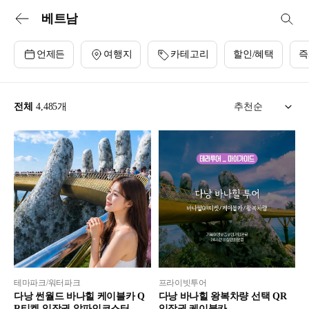
투어비스 투어&티켓 | 전세계 입장권·교통패스·현지투어·eSIM 예약
베트남
언제든
여행지
카테고리
할인/혜택
즉
전체
4,485
개
테마파크/워터파크
프라이빗투어
다낭 썬월드 바나힐 케이블카 Q
다낭 바나힐 왕복차량 선택 QR
R티켓 입장권 알파인코스터 와
입장권 케이블카