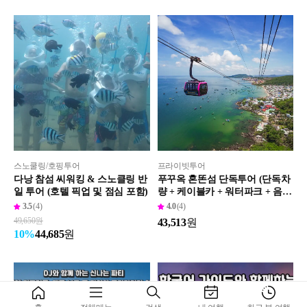
스노쿨링/호핑투어
프라이빗투어
다낭 참섬 씨워킹 & 스노클링 반
푸꾸옥 혼똔섬 단독투어 (단독차
일 투어 (호텔 픽업 및 점심 포함)
량 + 케이블카 + 워터파크 + 음료
쿠폰 + 키스브릿지 입장권)
3.5
(4)
4.0
(4)
49,650
원
43,513
원
44,685
원
10
%