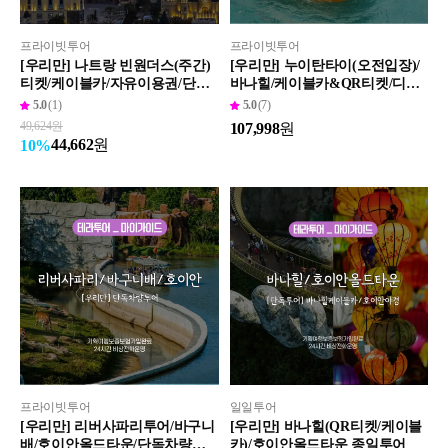
프라이빗투어
프라이빗투어
[우리만] 나트랑 빈원더스(주간)
[우리만] 누이탄타이(오전입장)/
티켓/케이블카/자유이용권/단독
바나힐/케이블카&QR티켓/디너
왕복차량
뷔페 종일투어(머드온천추가가
5.0
(1)
5.0
(7)
능)
49,624
원
107,998
원
44,662
원
10
%
프라이빗투어
일일투어
[우리만] 리버사파리투어/바구니
[우리만] 바나힐(QR티켓/케이블
배/호이안올드타운/단독차량투
카)/호이안올드타운 종일투어