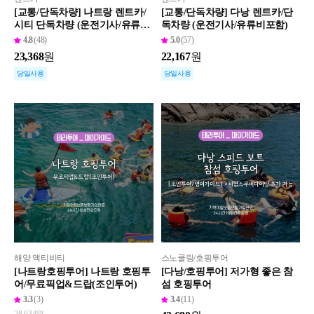
[교통/단독차량] 나트랑 렌트카/
[교통/단독차량] 다낭 렌트카/단
시티 단독차량 (운전기사/유류비
독차량 (운전기사/유류비포함)
포함)
4.8
(48)
5.0
(57)
23,368
원
22,167
원
당일사용
당일사용
해양 액티비티
스노쿨링/호핑투어
[나트랑호핑투어] 나트랑 호핑투
[다낭/호핑투어] 저가형 좋은 참
어/무료픽업&드랍(조인투어)
섬 호핑투어
3.3
(3)
3.4
(11)
28,634
원