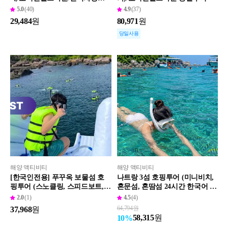
어 (버기포함/자유이용권)
5.0
(40)
4.9
(37)
29,484
원
80,971
원
당일사용
해양 액티비티
해양 액티비티
[한국인전용] 푸꾸옥 보물섬 호
나트랑 3섬 호핑투어 (미니비치,
핑투어 (스노클링, 스피드보트,
혼문섬, 혼땀섬 24시간 한국어 상
픽업포함, 오전 반일투어)
담)
2.0
(1)
4.5
(4)
64,794
원
37,968
원
58,315
원
10
%