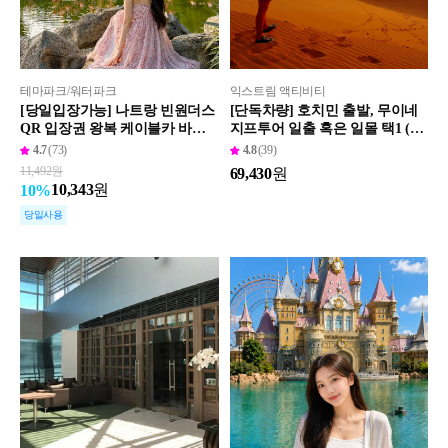
테마파크/워터파크
익스트림 액티비티
[당일입장가능] 나트랑 빈원더스
[단독차량] 호치민 출발, 무이네
QR 입장권 왕복 케이블카 바로
지프투어 일출 혹은 일몰 택1 (나
입장
트랑/ 달랏 샌딩가능)
4.7
(73)
4.8
(39)
11,492
원
69,430
원
10,343
원
10
%
당일사용