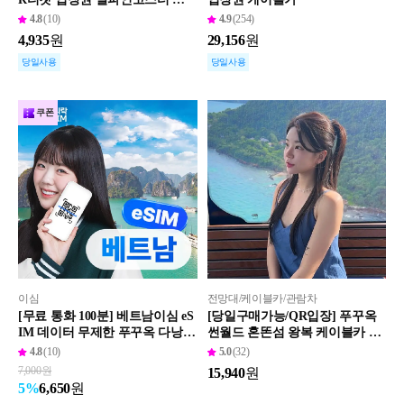
우패스
4.8
(10)
4.9
(254)
4,935
원
29,156
원
당일사용
당일사용
쿠폰
이심
전망대/케이블카/관람차
[무료 통화 100분] 베트남이심 eS
[당일구매가능/QR입장] 푸꾸옥
IM 데이터 무제한 푸꾸옥 다낭
썬월드 혼똔섬 왕복 케이블카 입
나트랑 도시락이심
장권
4.8
(10)
5.0
(32)
7,000
원
15,940
원
6,650
원
5
%