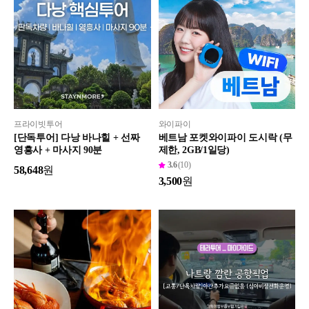
프라이빗투어
와이파이
[단독투어] 다낭 바나힐 + 선짜
베트남 포켓와이파이 도시락 (무
영흥사 + 마사지 90분
제한, 2GB/1일당)
3.6
(10)
58,648
원
3,500
원