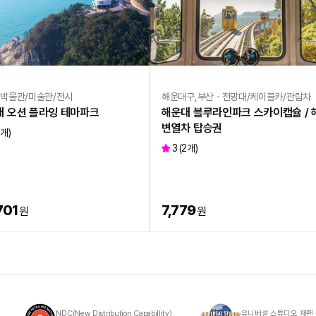
박물관/미술관/전시
해운대구,부산ㆍ전망대/케이블카/관람차
대 오션 플라잉 테마파크
해운대 블루라인파크 스카이캡슐 / 
변열차 탑승권
1
개)
3
(
2
개)
701
7,779
원
원