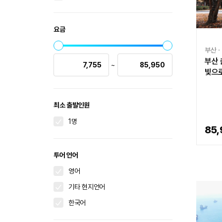
요금
부산ㆍ
부산 
빛으로
최소 출발인원
1명
85,
투어 언어
영어
기타 현지언어
한국어