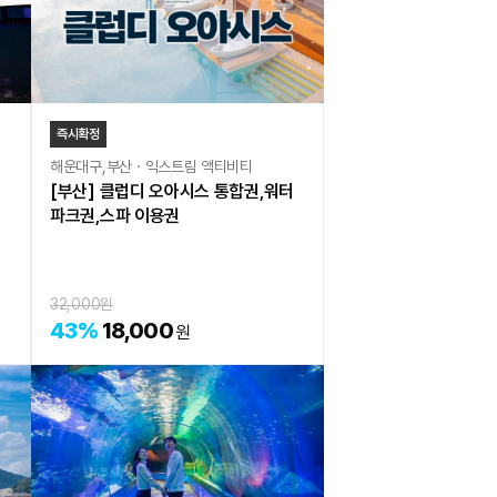
즉시확정
해운대구,부산ㆍ익스트림 액티비티
[부산] 클럽디 오아시스 통합권,워터
파크권,스파 이용권
32,000
원
43
%
18,000
원