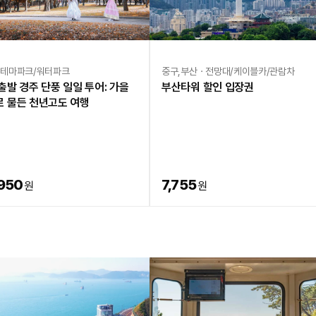
테마파크/워터파크
중구,부산ㆍ전망대/케이블카/관람차
출발 경주 단풍 일일 투어: 가을
부산타워 할인 입장권
 물든 천년고도 여행
950
7,755
원
원