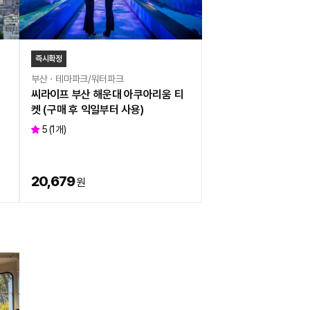
즉시확정
부산ㆍ테마파크/워터파크
씨라이프 부산 해운대 아쿠아리움 티
켓 (구매 후 익일부터 사용)
5
(
1
개)
20,679
원