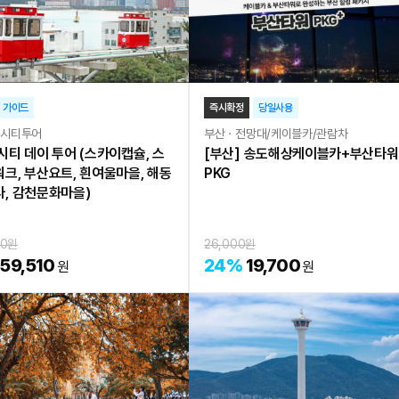
 가이드
즉시확정
당일사용
ㆍ시티투어
부산ㆍ전망대/케이블카/관람차
시티 데이 투어 (스카이캡슐, 스
[부산] 송도해상케이블카+부산타워
크, 부산요트, 흰여울마을, 해동
PKG
, 감천문화마을)
10
원
26,000
원
59,510
24
%
19,700
원
원