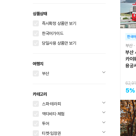
상품상태
즉시확정 상품만 보기
한국어가이드
한국어
당일사용 상품만 보기
부산
부산 
카이워
여행지
용궁사
부산
62,9
5
%
카테고리
스파·테라피
액티비티·체험
투어
티켓·입장권