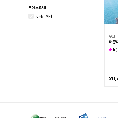
투어 소요시간
6시간 이상
부산ㆍ
태종
5
(
20,