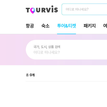
총
0
개