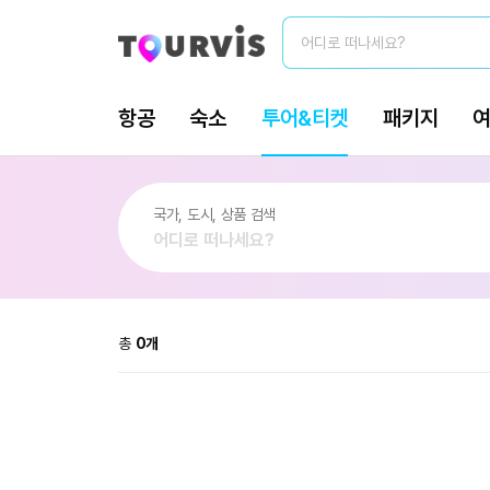
총
0
개