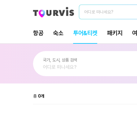
총
0
개