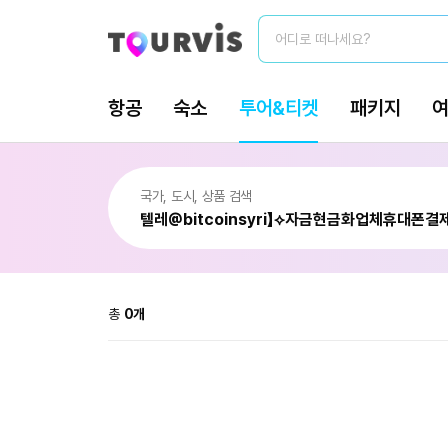
총
0
개