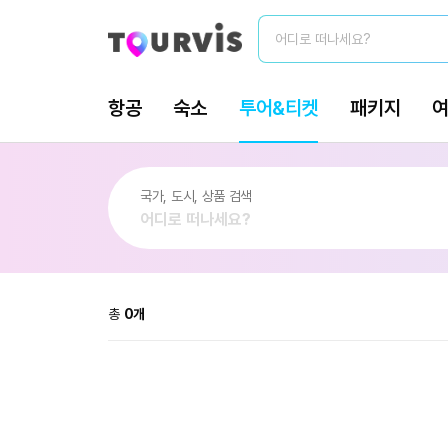
총
0
개