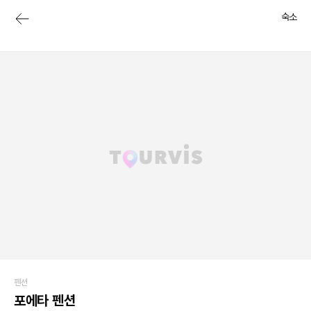
숙소
펜션
포에타 펜션