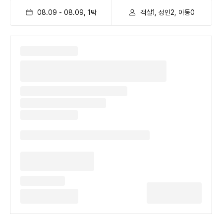
08.09
-
08.09
,
1
박
객실1, 성인2, 아동0