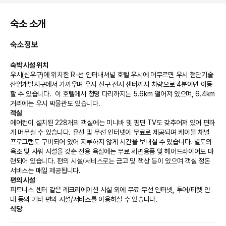
숙소 소개
숙소정보
숙박 시설 위치
우시(신우구)에 위치한 R-선 인터내셔널 호텔 우시에 머무르면 우시 첨단기술
산업개발지구에서 가까우며 우시 신구 전시 센터까지 차량으로 4분이면 이동
할 수 있습니다.  이 호텔에서 청명 다리까지는 5.6km 떨어져 있으며, 6.4km 
거리에는 우시 박물관도 있습니다.
객실
에어컨이 설치된 228개의 객실에는 미니바 및 평면 TV도 갖추어져 있어 편하
게 머무실 수 있습니다. 유선 및 무선 인터넷이 무료로 제공되며 케이블 채널 
프로그램도 구비되어 있어 지루하지 않게 시간을 보내실 수 있습니다. 별도의 
욕조 및 샤워 시설을 갖춘 전용 욕실에는 무료 세면용품 및 헤어드라이어도 마
련되어 있습니다. 편의 시설/서비스로는 금고 및 책상 등이 있으며 객실 정돈 
서비스는 매일 제공됩니다.
편의 시설
피트니스 센터 같은 레크리에이션 시설 외에 무료 무선 인터넷, 투어/티켓 안
내 등의 기타 편의 시설/서비스를 이용하실 수 있습니다.
식당
R-선 인터내셔널 호텔 우시의 숙박 고객을 위해 서비스를 제공하는 西餐厅에