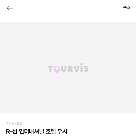
숙소
4성급 ·
호텔
R-선 인터내셔널 호텔 우시