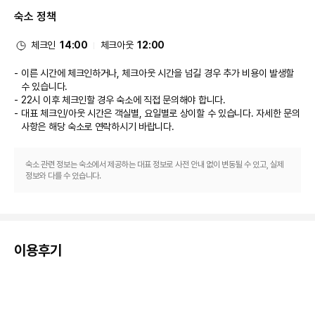
서 만족스러운 식사를 즐겨보세요. 바/라운지에서는 음료를 마시며 하루를 여
숙소 정책
유롭게 마무리하실 수 있어요. 아침 식사(뷔페)가 매일 07:00 ~ 09:00에 무
료로 제공됩니다.
비즈니스, 기타 편의시설
체크인
14:00
체크아웃
12:00
대표적인 편의 시설과 서비스로는 무료 유선 인터넷, 비즈니스 센터, 드라이클
리닝/세탁 서비스 등이 있습니다. 시설 내에서 무료 셀프 주차 이용이 가능합
이른 시간에 체크인하거나, 체크아웃 시간을 넘길 경우 추가 비용이 발생할
니다.
수 있습니다.
22시 이후 체크인할 경우 숙소에 직접 문의해야 합니다.
대표 체크인/아웃 시간은 객실별, 요일별로 상이할 수 있습니다. 자세한 문의
사항은 해당 숙소
로 연락하시기 바랍니다.
숙소 관련 정보는 숙소에서 제공하는 대표 정보로 사전 안내 없이 변동될 수 있고, 실제
정보와 다를 수 있습니다.
이용후기