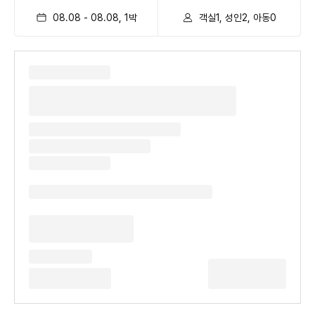
08.08
-
08.08
,
1
박
객실1, 성인2, 아동0