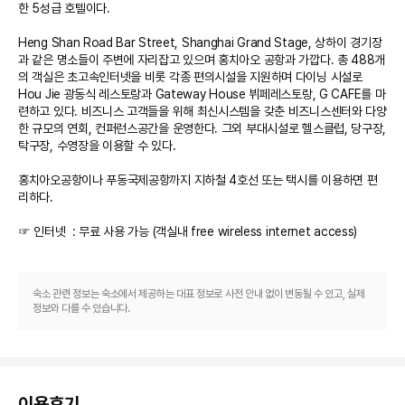
한 5성급 호텔이다. 

Heng Shan Road Bar Street, Shanghai Grand Stage, 상하이 경기장
과 같은 명소들이 주변에 자리잡고 있으며 홍치아오 공항과 가깝다. 총 488개
의 객실은 초고속인터넷을 비롯 각종 편의시설을 지원하며 다이닝 시설로 
Hou Jie 광동식 레스토랑과 Gateway House 뷔페레스토랑, G CAFE를 마
련하고 있다. 비즈니스 고객들을 위해 최신시스템을 갖춘 비즈니스센터와 다양
한 규모의 연회, 컨퍼런스공간을 운영한다. 그외 부대시설로 헬스클럽, 당구장, 
탁구장, 수영장을 이용할 수 있다. 

홍치아오공항이나 푸동국제공항까지 지하철 4호선 또는 택시를 이용하면 편
리하다.

☞ 인터넷  : 무료 사용 가능 (객실내 free wireless internet access) 

☞ 체크인 : 2:00 PM / 체크아웃 12:00 PM 

숙소 관련 정보는 숙소에서 제공하는 대표 정보로 사전 안내 없이 변동될 수 있고, 실제
☞ 객실 안내 

정보와 다를 수 있습니다.
※ 일반적인 호텔동과 아파트먼트 형식의 렌탈 하우스 동으로 나뉘어 있다.  

 ■ Business Room  (Apartment) : 36 sqm /1퀸베드(1.5m*2m)  또는 2
싱글베드(1.5m*2m) / 6F,7F,10F,11F /간이 주방 시설 

이용후기