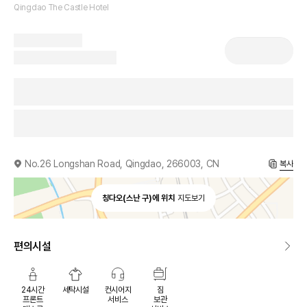
Qingdao The Castle Hotel
No.26 Longshan Road, Qingdao, 266003, CN
복사
칭다오(스난 구)에 위치
지도보기
편의시설
24시간
세탁시설
컨시어지
짐
프론트
서비스
보관