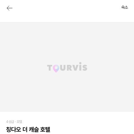
숙소
4성급 ·
호텔
칭다오 더 캐슬 호텔