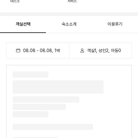
데스크
서비스
객실선택
숙소소개
이용후기
08.08
-
08.08
,
1
박
객실1, 성인2, 아동0