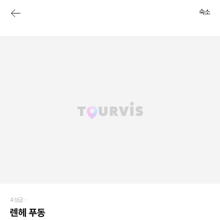
숙소
4성급 ·
렌헤 푸동