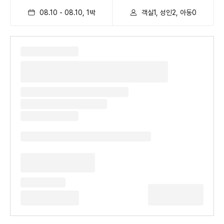
08.10
-
08.10
,
1
박
객실1, 성인2, 아동0