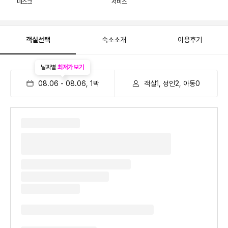
데스크
서비스
객실선택
숙소소개
이용후기
날짜별
최저가 보기
08.06
-
08.06
,
1
박
객실1, 성인2, 아동0