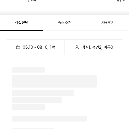
데스크
서비스
객실선택
숙소소개
이용후기
08.10
-
08.10
,
1
박
객실1, 성인2, 아동0