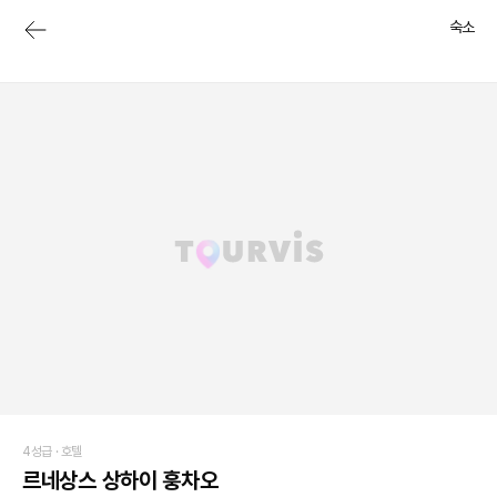
숙소
4성급 ·
호텔
르네상스 상하이 훙차오