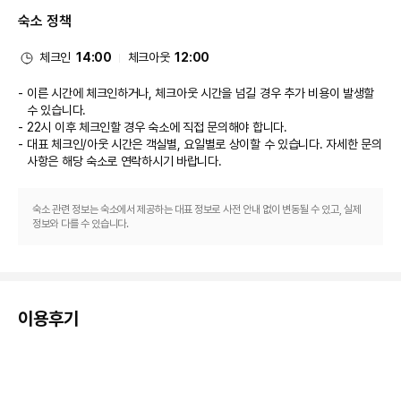
룸서비스 등이 있습니다. 바/라운지에서는 좋아하는 음료를 마시며 갈증을 해
숙소 정책
소하실 수 있어요. 아침 식사(뷔페)를 매일 06:30 ~ 10:30에 유료로 이용하
실 수 있습니다. LOCALIZE
비즈니스, 기타 편의시설
체크인
14:00
체크아웃
12:00
대표적인 편의 시설과 서비스로는 무료 유선 인터넷, 리무진/타운카 서비스, 
간편 체크아웃 등이 있습니다. 상하이에서의 행사를 계획하시나요? 이 호텔에
이른 시간에 체크인하거나, 체크아웃 시간을 넘길 경우 추가 비용이 발생할
는 컨퍼런스 공간 및 회의실 등으로 구성된 2300 제곱미터 크기의 공간이 마
수 있습니다.
련되어 있습니다. 시설 내에서 무료 셀프 주차 이용이 가능합니다.
22시 이후 체크인할 경우 숙소에 직접 문의해야 합니다.
대표 체크인/아웃 시간은 객실별, 요일별로 상이할 수 있습니다. 자세한 문의
사항은 해당 숙소
로 연락하시기 바랍니다.
숙소 관련 정보는 숙소에서 제공하는 대표 정보로 사전 안내 없이 변동될 수 있고, 실제
정보와 다를 수 있습니다.
이용후기