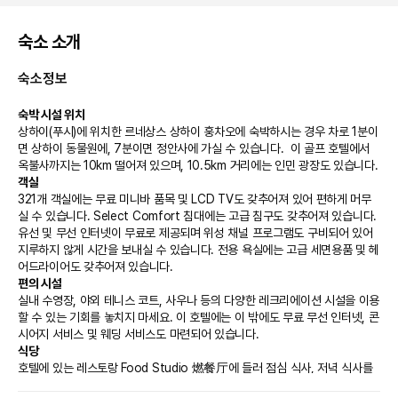
숙소 소개
숙소정보
숙박 시설 위치
상하이(푸시)에 위치한 르네상스 상하이 훙차오에 숙박하시는 경우 차로 1분이
면 상하이 동물원에, 7분이면 정안사에 가실 수 있습니다.  이 골프 호텔에서 
옥불사까지는 10km 떨어져 있으며, 10.5km 거리에는 인민 광장도 있습니다.
객실
321개 객실에는 무료 미니바 품목 및 LCD TV도 갖추어져 있어 편하게 머무
실 수 있습니다. Select Comfort 침대에는 고급 침구도 갖추어져 있습니다. 
유선 및 무선 인터넷이 무료로 제공되며 위성 채널 프로그램도 구비되어 있어 
지루하지 않게 시간을 보내실 수 있습니다. 전용 욕실에는 고급 세면용품 및 헤
어드라이어도 갖추어져 있습니다.
편의 시설
실내 수영장, 야외 테니스 코트, 사우나 등의 다양한 레크리에이션 시설을 이용
할 수 있는 기회를 놓치지 마세요. 이 호텔에는 이 밖에도 무료 무선 인터넷, 콘
시어지 서비스 및 웨딩 서비스도 마련되어 있습니다.
식당
호텔에 있는 레스토랑 Food Studio 燃餐厅에 들러 점심 식사, 저녁 식사를 
즐겨보세요. 이용 가능한 또 다른 다이닝 옵션으로는 커피숍/카페 및 24시간 