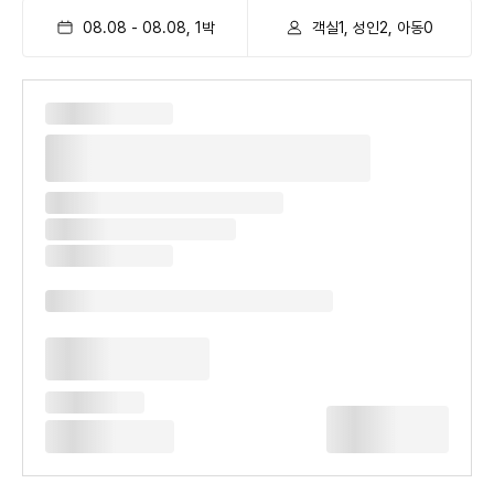
08.08
-
08.08
,
1
박
객실1, 성인2, 아동0