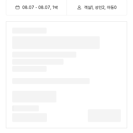
08.07
-
08.07
,
1
박
객실1, 성인2, 아동0