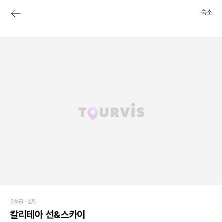
숙소
3성급 ·
호텔
칼리테아 선&스카이