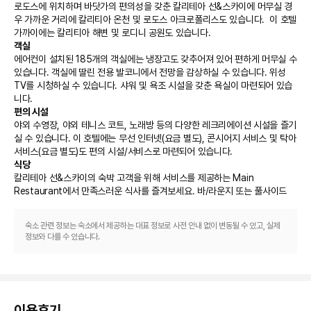
로도스에 위치하며 바닷가의 편의성을 갖춘 칼리테아 선&스카이에 머무실 경
우 가까운 거리에 칼리티아 온천 및 로도스 아크로폴리스도 있습니다.  이 호텔 
가까이에는 칼리티아 해변 및 로디니 공원도 있습니다.
객실
에어컨이 설치된 185개의 객실에는 냉장고도 갖추어져 있어 편하게 머무실 수 
있습니다. 객실에 딸린 전용 발코니에서 전망을 감상하실 수 있습니다. 위성 
TV를 시청하실 수 있습니다. 샤워 및 욕조 시설을 갖춘 욕실이 마련되어 있습
니다.
편의 시설
야외 수영장, 야외 테니스 코트, 노래방 등의 다양한 레크리에이션 시설을 즐기
실 수 있습니다. 이 호텔에는 무선 인터넷(요금 별도), 콘시어지 서비스 및 탁아 
서비스(요금 별도)도 편의 시설/서비스로 마련되어 있습니다.
식당
칼리테아 선&스카이의 숙박 고객을 위해 서비스를 제공하는 Main 
Restaurant에서 만족스러운 식사를 즐겨보세요. 바/라운지 또는 풀사이드 
바에서는 여유롭게 음료를 마시며 하루를 마무리하실 수 있어요.
비즈니스, 기타 편의시설
숙소 관련 정보는 숙소에서 제공하는 대표 정보로 사전 안내 없이 변동될 수 있고, 실제
대표적인 편의 시설과 서비스로는 컴퓨터 스테이션, 드라이클리닝/세탁 서비
정보와 다를 수 있습니다.
스, 24시간 운영되는 프런트 데스크 등이 있습니다. 
이용후기