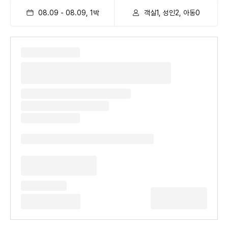
08.09
-
08.09
,
1
박
객실1, 성인2, 아동0