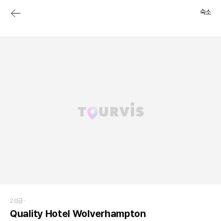
숙소
2성급 ·
Quality Hotel Wolverhampton