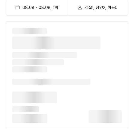
08.08
-
08.08
,
1
박
객실1, 성인2, 아동0