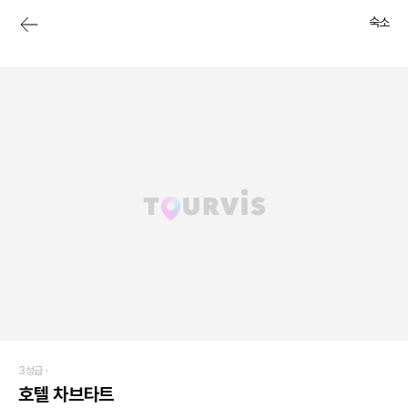
숙소
3성급 ·
호텔 차브타트