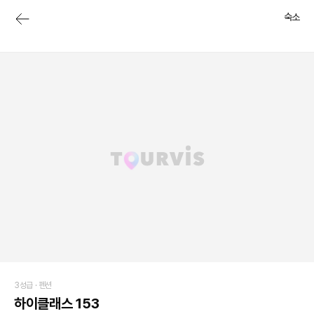
숙소
3성급 ·
펜션
하이클래스 153