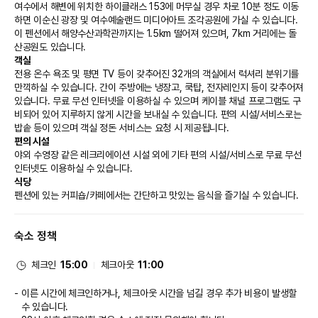
여수에서 해변에 위치한 하이클래스 153에 머무실 경우 차로 10분 정도 이동
하면 이순신 광장 및 여수예술랜드 미디어아트 조각공원에 가실 수 있습니다.  
이 펜션에서 해양수산과학관까지는 1.5km 떨어져 있으며, 7km 거리에는 돌
산공원도 있습니다.
객실
전용 온수 욕조 및 평면 TV 등이 갖추어진 32개의 객실에서 럭셔리 분위기를 
만끽하실 수 있습니다. 간이 주방에는 냉장고, 쿡탑, 전자레인지 등이 갖추어져 
있습니다. 무료 무선 인터넷을 이용하실 수 있으며 케이블 채널 프로그램도 구
비되어 있어 지루하지 않게 시간을 보내실 수 있습니다. 편의 시설/서비스로는 
밥솥 등이 있으며 객실 정돈 서비스는 요청 시 제공됩니다.
편의 시설
야외 수영장 같은 레크리에이션 시설 외에 기타 편의 시설/서비스로 무료 무선 
인터넷도 이용하실 수 있습니다.
식당
펜션에 있는 커피숍/카페에서는 간단하고 맛있는 음식을 즐기실 수 있습니다.
비즈니스, 기타 편의시설
직원이 있는 프런트 데스크는 정해진 시간에 운영됩니다. 시설 내에서 무료 셀
숙소 정책
프 주차 이용이 가능합니다.
체크인
15:00
체크아웃
11:00
이른 시간에 체크인하거나, 체크아웃 시간을 넘길 경우 추가 비용이 발생할
수 있습니다.