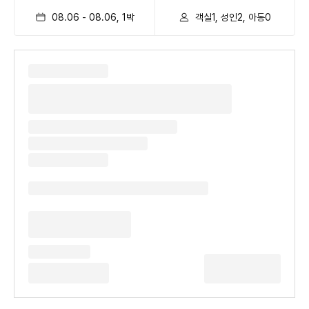
08.06
-
08.06
,
1
박
객실1, 성인2, 아동0