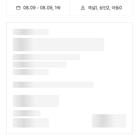
08.09
-
08.09
,
1
박
객실1, 성인2, 아동0