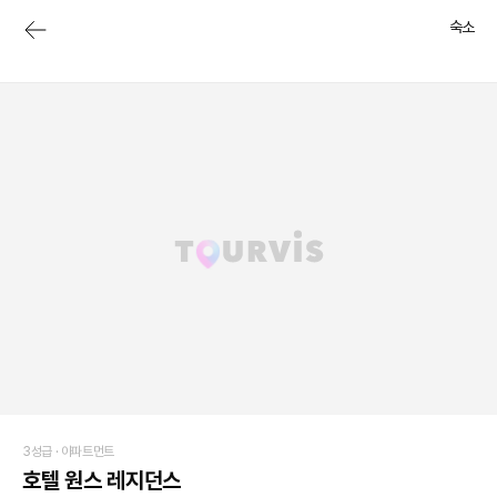
숙소
3성급 ·
아파트먼트
호텔 원스 레지던스