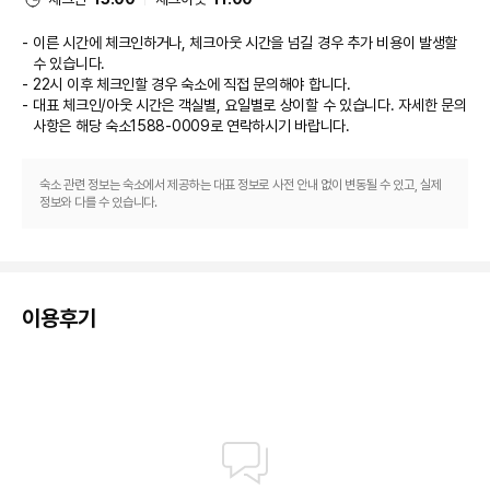
* 위치 : 그린피아 콘도 뒷편
스키 셔틀(요금 별도)을 이용하여 스키장으로 단숨에 가실 수 있습니다.

※ 만 4세 미만 유아 입장 무료(의료보험증 등 지참)
이른 시간에 체크인하거나, 체크아웃 시간을 넘길 경우 추가 비용이 발생할
식당
수 있습니다.
[공룡해양랜드]
22시 이후 체크인할 경우 숙소에 직접 문의해야 합니다.
* 운영시간 : 주중 10:00~19:20, 주말 09:30 ~19:20 (20시 마감)
이 아파트식 호텔에는 2 개의 레스토랑이 있습니다. 이중 한 곳에서 만족스러
대표 체크인/아웃 시간은 객실별, 요일별로 상이할 수 있습니다. 자세한 문의
- 휴장일 : 매주 화, 수 휴장
운 식사를 즐겨보세요. 아침 식사(뷔페)를 매일 07:00 ~ 10:00에 유료로 이
* 위치 : 그린피아콘도 지하 3층
사항은 해당 숙소
1588-0009
로 연락하시기 바랍니다.
용하실 수 있습니다.

※ 부대 시설 이용에 대해서는 계절별 또는 기상상황에 따라 운영시간 및 휴장
비즈니스, 기타 편의시설
일이 변경될 수 있으니, 반드시 홈페이지 확인 후 이용바랍니다.
숙소 관련 정보는 숙소에서 제공하는 대표 정보로 사전 안내 없이 변동될 수 있고, 실제
정보와 다를 수 있습니다.
대표적인 편의 시설과 서비스로는 드라이클리닝/세탁 서비스, 24시간 운영되
는 프런트 데스크, 세탁 시설 등이 있습니다. 시설 내에서 무료 셀프 주차 이용
이 가능합니다.
이용후기