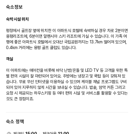
[용평 워터파크]
숙소정보
* 운영시간 : 종일권 10:00~17:30, 오후권 14;00~17:30
- 휴장일 : 매주 화,수요일 휴장
* 위치 : 용평리조트 워터파크(피크아일랜드)
숙박 시설 위치
※ 36개월 미만 무료(의료보험증 등 지참)
평창에서 골프장 옆에 위치한 이 아파트식 호텔에 숙박하실 경우 차로 2분이면 
[웰니스센터]
용평리조트에, 6분이면 알펜시아 스키 리조트에 가실 수 있습니다. 이 가족 여
* 휴장일 : 매주 화, 수요일 휴장
행에 좋은 아파트식 호텔에서 오대산 국립공원까지는 13.7km 떨어져 있으며, 
* 위치 : 용평워터파크 4층
0.4km 거리에는 용평 골프 클럽도 있습니다.

※ 사전 예약 필수 (033-330-8162) , 문의시간 : 목~월 09:00 ~ 18:00
객실
[애니포레(모노레일+가문비치유숲)]
* 운영시간 : 모노레일 09:00~18:00 (매표마감 17:00)
이 아파트에는 에어컨을 비롯해 바닥 난방/온돌 및 LED TV 등 고객을 위한 특
* 휴장일 : 상시운영, 우천 시 휴장
별 편의 시설이 잘 마련되어 있어요. 주방에는 냉장고 및 쿡탑 등이 갖춰져 있
* 위치 : 더 골드(구 골드스낵)
습니다. 무료 무선 인터넷을 이용하실 수 있으며 케이블 채널 프로그램도 구비
* 반려견 동반가능 (모노레일 탑승 시, 이동장/케이지 이용 필수)
되어 있어 지루하지 않게 시간을 보내실 수 있습니다. 밥솥, 암막 커튼 그리고 
※ 24개월 미만 무료 입장(의료보험증 등 지참)
요청 시 제공되는 하우스키핑 등 여러 편의 시설 및 서비스를 활용할 수 있다는 
[용평루지]
것도 큰 장점이죠.

※ 2024년 10월 27일 (일) 까지 운영
편의 시설
[딥다이브 뮤지엄(전시)]
숙소 정책
편리하게 스키를 착용한 채로 출입할 수 있는 이 아파트식 호텔에는 워터파크
* 운영시간 : 10:00~19:00(입장마감 18:00)
(요금 별도) 및 유수풀도 있습니다. 이 아파트식 호텔에는 무료 무선 인터넷, 스
- 휴장일 : 상시운영
키 보관 시설 및 시설 내 쇼핑 시설도 편의 시설/서비스로 마련되어 있습니다. 
체크인
15:00
체크아웃
11:00