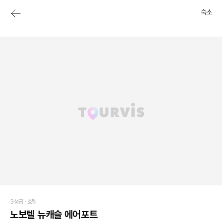
숙소
3성급 ·
호텔
노보텔 뉴캐슬 에어포트