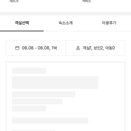
데스크
서비스
객실선택
숙소소개
이용후기
08.08
-
08.08
,
1
박
객실1, 성인2, 아동0