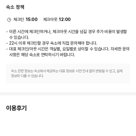
시간 제한)를 이용하실 수도 있습니다. 바/라운지에서는 좋아하는 음료를 마시
숙소 정책
며 갈증을 해소하실 수 있어요. 아침 식사(뷔페)가 주중 06:30 ~ 10:30 및 주
말 07:30 ~ 11:30에 유료로 제공됩니다.
비즈니스, 기타 편의시설
체크인
15:00
체크아웃
12:00
대표적인 편의 시설과 서비스로는 비즈니스 센터, 간편 체크아웃, 드라이클리
닝/세탁 서비스 등이 있습니다. 뉴캐슬어폰타인에서의 행사를 계획하시나요? 
이른 시간에 체크인하거나, 체크아웃 시간을 넘길 경우 추가 비용이 발생할
이 호텔에는 컨퍼런스 공간 및 회의실 등으로 구성된 220 제곱미터 크기의 공
수 있습니다.
간이 마련되어 있습니다. 시설 내에서 셀프 주차(요금 별도) 이용이 가능합니
22시 이후 체크인할 경우 숙소에 직접 문의해야 합니다.
다.
대표 체크인/아웃 시간은 객실별, 요일별로 상이할 수 있습니다. 자세한 문의
사항은 해당 숙소
로 연락하시기 바랍니다.
숙소 관련 정보는 숙소에서 제공하는 대표 정보로 사전 안내 없이 변동될 수 있고, 실제
정보와 다를 수 있습니다.
이용후기