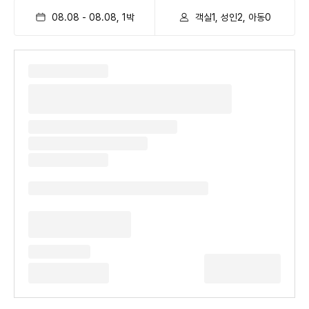
08.08
-
08.08
,
1
박
객실1, 성인2, 아동0