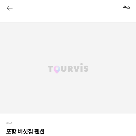
숙소
펜션
포항 버섯집 펜션