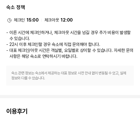
비즈니스, 기타 편의시설
숙소 정책
대표적인 편의 시설과 서비스로는 컴퓨터 스테이션, 24시간 운영되는 프런트 
데스크, 다국어 구사 가능 직원 등이 있습니다.
개조 공사
체크인
15:00
체크아웃
12:00
아래 시설은 매년 계절에 따라 휴업하며 기간은 9월 25일 ~ 4월 1일입니다. 
수영장
이른 시간에 체크인하거나, 체크아웃 시간을 넘길 경우 추가 비용이 발생할
수 있습니다.
22시 이후 체크인할 경우 숙소에 직접 문의해야 합니다.
대표 체크인/아웃 시간은 객실별, 요일별로 상이할 수 있습니다. 자세한 문의
사항은 해당 숙소
로 연락하시기 바랍니다.
숙소 관련 정보는 숙소에서 제공하는 대표 정보로 사전 안내 없이 변동될 수 있고, 실제
정보와 다를 수 있습니다.
이용후기