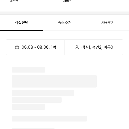
데스크
서비스
객실선택
숙소소개
이용후기
08.08
-
08.08
,
1
박
객실1, 성인2, 아동0