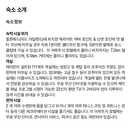
숙소 소개
숙소정보
숙박 시설 위치
힐튼헤드(미드 아일랜드)에 위치한 메리어트 하버 포인트 & 선셋 포인테 앳 쉘
터 코브에 머무실 경우 차로 1분이면 셸터코브 항구에, 5분이면 팔메토 듄스 
클럽에 가실 수 있습니다.  이 아파트식 호텔에서 콜리니 비치까지는 7.2km 떨
어져 있으며, 6.9km 거리에는 콜리니 플라자도 있습니다.
객실
에어컨이 설치된 111개의 객실에는 냉장고 및 쿡탑 등이 갖추어진 주방도 있어 
편하게 머무실 수 있습니다. 침대에는 고급 침구 등이 갖추어져 있으며 모든 객
실에는 더블사이즈 소파베드도 마련되어 있습니다. 객실에 딸린 전용 발코니에
서 전망을 감상하실 수 있습니다. 무료 무선 인터넷을 이용하실 수 있으며 케이
블 채널 프로그램 시청이 가능한 32인치 평면 TV가 구비되어 있어 지루하지 
않게 시간을 보내실 수 있습니다.
편의 시설
2 개 야외 수영장에 몸을 담그고 쉬거나 개의 야외 테니스 코트 및 피트니스 센
터 등의 다른 레크리에이션 시설을 즐기셔도 좋습니다. 이 아파트식 호텔에는 
무료 무선 인터넷, 콘시어지 서비스, 피크닉 공간 등도 마련되어 있습니다.
식당
메리어트 하버 포인트 & 선셋 포인테 앳 쉘터 코브의 숙박 고객을 위해 서비스