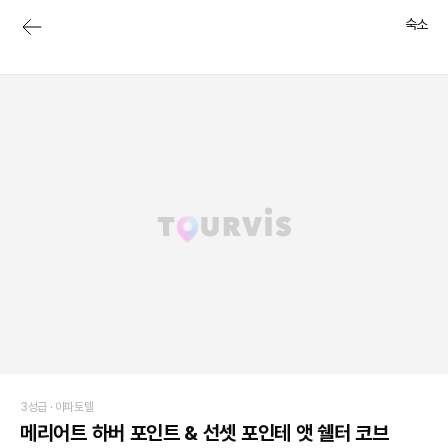
숙소
3성급 ·
아파토텔
메리어트 하버 포인트 & 선셋 포인테 앳 쉘터 코브