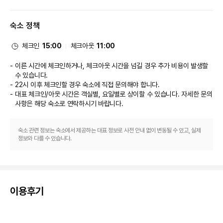
풀서비스 스파에서 럭셔리한 분위기를 맘껏 즐기실 수 있습니다. 레크리에이션 
시설로는 온천 및 피트니스 센터 등이 있습니다. 이 호텔에는 무료 무선 인터넷 
숙소 정책
및 기념품점/신문 가판대도 마련되어 있습니다.

식당
체크인
15:00
체크아웃
11:00
URARI TAKEO GARDEN TERRACE SPA RESORTS에 있는 레스토랑에
이른 시간에 체크인하거나, 체크아웃 시간을 넘길 경우 추가 비용이 발생할
서 만족스러운 식사를 즐겨보세요. 아침 식사(일식)가 매일 07:00 ~ 10:00에 
수 있습니다.
무료로 제공됩니다.

22시 이후 체크인할 경우 숙소에 직접 문의해야 합니다.
대표 체크인/아웃 시간은 객실별, 요일별로 상이할 수 있습니다. 자세한 문의
비즈니스, 기타 편의시설
사항은 해당 숙소
로 연락하시기 바랍니다.
직원이 있는 프런트 데스크는 정해진 시간에 운영됩니다. 시설 내에서 무료 셀
프 주차 이용이 가능합니다.
숙소 관련 정보는 숙소에서 제공하는 대표 정보로 사전 안내 없이 변동될 수 있고, 실제
정보와 다를 수 있습니다.
이용후기