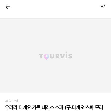
숙소
3성급 ·
호텔
우라리 다케오 가든 테라스 스파 (구.타케오 스파 모리