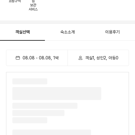
쇼핑구역
짐
보관
서비스
객실선택
숙소소개
이용후기
08.08
-
08.08
,
1
박
객실1, 성인2, 아동0