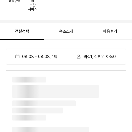
쇼핑구역
짐
보관
서비스
객실선택
숙소소개
이용후기
08.08
-
08.08
,
1
박
객실1, 성인2, 아동0