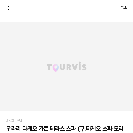
숙소
3성급 ·
호텔
우라리 다케오 가든 테라스 스파 (구.타케오 스파 모리