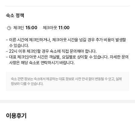
풀서비스 스파에서 럭셔리한 분위기를 맘껏 즐기실 수 있습니다. 레크리에이션 
시설로는 온천 및 피트니스 센터 등이 있습니다. 이 호텔에는 무료 무선 인터넷 
숙소 정책
및 기념품점/신문 가판대도 마련되어 있습니다.

식당
체크인
15:00
체크아웃
11:00
URARI TAKEO GARDEN TERRACE SPA RESORTS에 있는 레스토랑에
이른 시간에 체크인하거나, 체크아웃 시간을 넘길 경우 추가 비용이 발생할
서 만족스러운 식사를 즐겨보세요. 아침 식사(일식)가 매일 07:00 ~ 10:00에 
수 있습니다.
무료로 제공됩니다.

22시 이후 체크인할 경우 숙소에 직접 문의해야 합니다.
대표 체크인/아웃 시간은 객실별, 요일별로 상이할 수 있습니다. 자세한 문의
비즈니스, 기타 편의시설
사항은 해당 숙소
로 연락하시기 바랍니다.
직원이 있는 프런트 데스크는 정해진 시간에 운영됩니다. 시설 내에서 무료 셀
프 주차 이용이 가능합니다.
숙소 관련 정보는 숙소에서 제공하는 대표 정보로 사전 안내 없이 변동될 수 있고, 실제
정보와 다를 수 있습니다.
이용후기