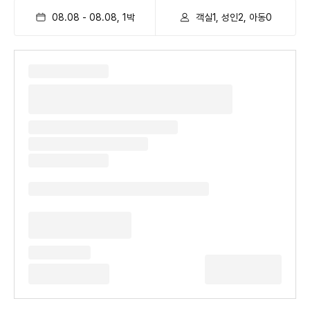
08.08
-
08.08
,
1
박
객실1, 성인2, 아동0