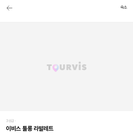
숙소
3성급 ·
이비스 툴롱 라발레트