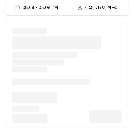
08.08
-
08.08
,
1
박
객실1, 성인2, 아동0