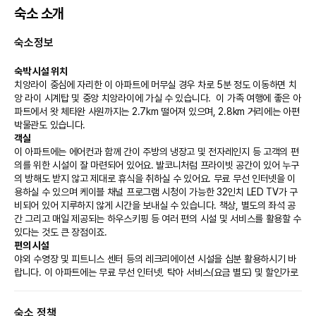
숙소 소개
숙소정보
숙박 시설 위치
치앙라이 중심에 자리한 이 아파트에 머무실 경우 차로 5분 정도 이동하면 치
앙 라이 시계탑 및 중앙 치앙라이에 가실 수 있습니다.  이 가족 여행에 좋은 아
파트에서 왓 체타완 사원까지는 2.7km 떨어져 있으며, 2.8km 거리에는 아편 
박물관도 있습니다.
객실
이 아파트에는 에어컨과 함께 간이 주방의 냉장고 및 전자레인지 등 고객의 편
의를 위한 시설이 잘 마련되어 있어요. 발코니처럼 프라이빗 공간이 있어 누구
의 방해도 받지 않고 제대로 휴식을 취하실 수 있어요. 무료 무선 인터넷을 이
용하실 수 있으며 케이블 채널 프로그램 시청이 가능한 32인치 LED TV가 구
비되어 있어 지루하지 않게 시간을 보내실 수 있습니다. 책상, 별도의 좌석 공
간 그리고 매일 제공되는 하우스키핑 등 여러 편의 시설 및 서비스를 활용할 수 
있다는 것도 큰 장점이죠.
편의 시설
야외 수영장 및 피트니스 센터 등의 레크리에이션 시설을 십분 활용하시기 바
랍니다. 이 아파트에는 무료 무선 인터넷, 탁아 서비스(요금 별도) 및 할인가로 
근처 피트니스 시설 이용도 편의 시설/서비스로 마련되어 있습니다. 해변 셔틀
(요금 별도)을 이용하면 파도와 모래사장이 기다리는 해변에 금방 가실 수 있습
숙소 정책
니다.