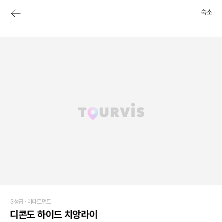
숙소
3성급 ·
아파트먼트
디콘도 하이드 치앙라이