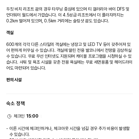
두짓 비치 리조트 괌의 경우 타무닝 중심에 있으며 티 갤러리아 바이 DFS 및 
언더워터 월드에서 가깝습니다. 이 4.5성급 리조트에서 더 플라자까지는 
0.2km 떨어져 있으며, 0.5km 거리에는 슬링샷 괌도 있습니다.

객실
600개의 각각 다른 스타일의 객실에는 냉장고 및 LED TV 등이 갖추어져 있
어 편하게 머무실 수 있습니다. 객실에 딸린 전용 발코니에서 전망을 감상하실 
수 있습니다. 무료 무선 인터넷도 지원되며 케이블 프로그램을 시청하실 수 있
습니다. 샤워 및 욕조 시설을 갖춘 전용 욕실에는 무료 세면용품 및 헤어드라이
어도 마련되어 있습니다.

편의 시설
마사지, 전신 트리트먼트 서비스, 얼굴 트리트먼트 서비스 등이 제공되는 풀서
비스 스파에서 느긋한 시간을 즐기실 수 있습니다. 레크리에이션 시설로는 24
숙소 정책
시간 헬스클럽, 야외 수영장, 워터슬라이드 등이 있습니다. 이 리조트에는 이 
밖에도 무료 무선 인터넷, 콘시어지 서비스 및 탁아/어린이 돌보미 서비스(요
금 별도)도 마련되어 있습니다.

체크인
15:00
식당
이른 시간에 체크인하거나, 체크아웃 시간을 넘길 경우 추가 비용이 발생할
수 있습니다.
이 리조트에는 3 개의 레스토랑이 있으며 이중 하나인 Palm Café에서 현지 