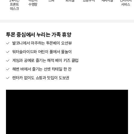
24시간
어린이
스파
회의실
쇼핑구역
세탁시설
컨시어지
프론트
수영장
서비스
데스크
투몬 중심에서 누리는 가족 휴양
발코니에서 마주하는 투몬베이 오션뷰
워터슬라이드와 어린이 풀에서 물놀이
게임과 공예로 즐기는 해적 베이 키즈 클럽
해변 바에서 즐기는 선셋 칵테일 한 잔
렌터카 없이도 쇼핑과 맛집이 도보권