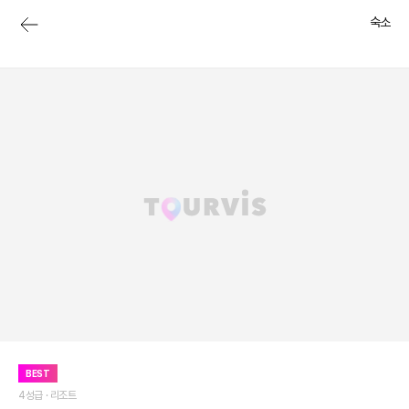
숙소
BEST
4성급 ·
리조트