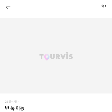
숙소
2성급 ·
기타
반 눅 아농