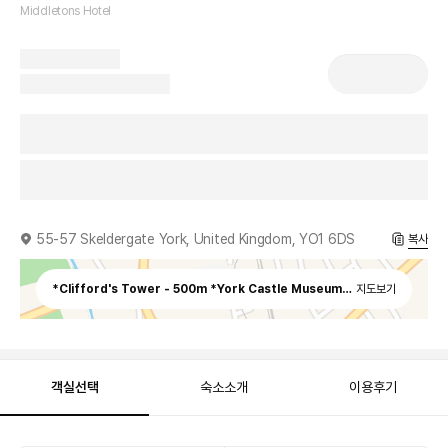
Middletons Hotel
55-57 Skeldergate York, United Kingdom, YO1 6DS
복사
*Clifford's Tower - 500m *York Castle Museum - 600m *The Yor
지도보기
객실선택
숙소소개
이용후기