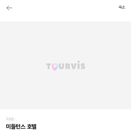
숙소
3성급 ·
미들턴스 호텔