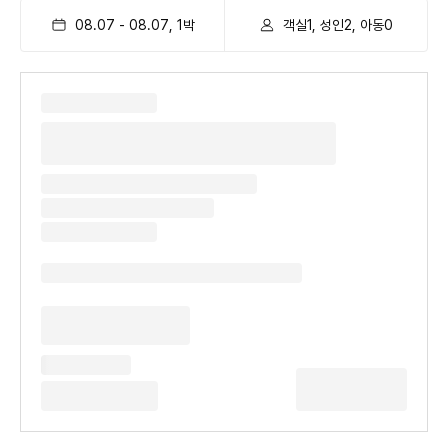
08.07
-
08.07
,
1
박
객실1, 성인2, 아동0