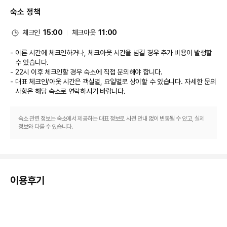
식당
숙소 정책
이 호텔에는 3 개의 레스토랑이 있으며 이중 하나인 Emerald - Main 
Restaurant에서 세계 요리를 즐기실 수 있어요. 또는 편하게 객실에서 24시
간 룸서비스를 이용하실 수 있습니다. 비치 바, 풀사이드 바 또는 3 개의 바/라
체크인
15:00
체크아웃
11:00
운지에서는 시원한 음료를 마시며 느긋한 시간을 보내실 수 있어요. 아침 식사
(풀 브렉퍼스트)가 매일 07:00 ~ 10:00에 무료로 제공됩니다.
이른 시간에 체크인하거나, 체크아웃 시간을 넘길 경우 추가 비용이 발생할
비즈니스, 기타 편의시설
수 있습니다.
대표적인 편의 시설과 서비스로는 24시간 운영 비즈니스 센터, 드라이클리닝/
22시 이후 체크인할 경우 숙소에 직접 문의해야 합니다.
세탁 서비스, 24시간 운영되는 프런트 데스크 등이 있습니다. 로도스에서의 
대표 체크인/아웃 시간은 객실별, 요일별로 상이할 수 있습니다. 자세한 문의
행사를 계획하시나요? 이 호텔에는 컨퍼런스 센터 및 회의실 등으로 구성된 
사항은 해당 숙소
로 연락하시기 바랍니다.
140 제곱미터 크기의 공간이 마련되어 있습니다. 고객께서는 별도 요금으로 
왕복 공항 셔틀(24시간 운행) 서비스를 이용하실 수 있고, 시설 내에서 무료 주
차 대행도 가능합니다.
숙소 관련 정보는 숙소에서 제공하는 대표 정보로 사전 안내 없이 변동될 수 있고, 실제
정보와 다를 수 있습니다.
이용후기