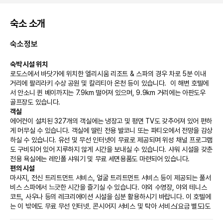
숙소 소개
숙소정보
숙박 시설 위치
로도스에서 바닷가에 위치한 엘리시움 리조트 & 스파의 경우 차로 5분 이내 
거리에 팔리라키 수상 공원 및 칼리티아 온천 등이 있습니다.  이 해변 호텔에
서 안소니 퀸 베이까지는 7.9km 떨어져 있으며, 9.9km 거리에는 아판도우 
골프장도 있습니다.
객실
에어컨이 설치된 327개의 객실에는 냉장고 및 평면 TV도 갖추어져 있어 편하
게 머무실 수 있습니다. 객실에 딸린 전용 발코니 또는 파티오에서 전망을 감상
하실 수 있습니다. 유선 및 무선 인터넷이 무료로 제공되며 위성 채널 프로그램
도 구비되어 있어 지루하지 않게 시간을 보내실 수 있습니다. 샤워 시설을 갖춘 
전용 욕실에는 레인폴 샤워기 및 무료 세면용품도 마련되어 있습니다.
편의 시설
마사지, 전신 트리트먼트 서비스, 얼굴 트리트먼트 서비스 등이 제공되는 풀서
비스 스파에서 느긋한 시간을 즐기실 수 있습니다. 야외 수영장, 야외 테니스 
코트, 사우나 등의 레크리에이션 시설을 십분 활용하시기 바랍니다. 이 호텔에
는 이 밖에도 무료 무선 인터넷, 콘시어지 서비스 및 탁아 서비스(요금 별도)도 
마련되어 있습니다.