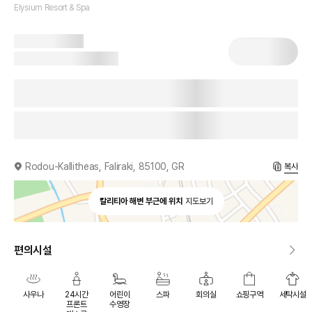
Elysium Resort & Spa
Rodou-Kallitheas, Faliraki, 85100, GR
복사
칼리티아 해변 부근에 위치
지도보기
편의시설
사우나
24시간
어린이
스파
회의실
쇼핑구역
세탁시설
프론트
수영장