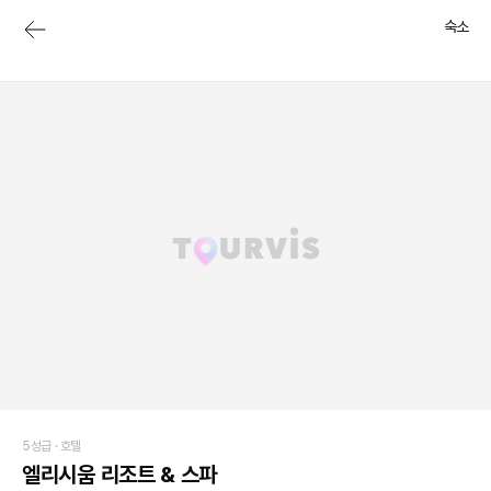
숙소
5성급 ·
호텔
엘리시움 리조트 & 스파