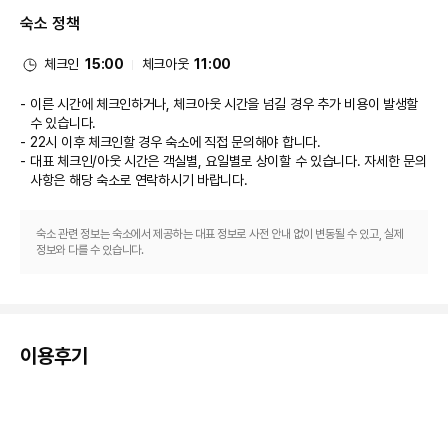
식당
숙소 정책
시타딘스 홀본-코벤트 가든 런던의 숙박 고객을 위해 서비스를 제공하는 식료
품점/편의점에서는 간단한 식사가 가능합니다. 아침 식사(테이크아웃)가 주중 
07:00 ~ 11:00 및 주말 07:30 ~ 11:30에 유료로 제공됩니다.
체크인
15:00
체크아웃
11:00
비즈니스, 기타 편의시설
대표적인 편의 시설과 서비스로는 무료 유선 인터넷, 24시간 운영 비즈니스 
이른 시간에 체크인하거나, 체크아웃 시간을 넘길 경우 추가 비용이 발생할
센터, 로비의 무료 신문 등이 있습니다. 이 아파트식 호텔의 행사 시설은 컨퍼
수 있습니다.
런스 공간 및 회의실 등으로 구성되어 있습니다. 시설 내에서 셀프 주차(요금 
22시 이후 체크인할 경우 숙소에 직접 문의해야 합니다.
별도) 이용이 가능합니다.
대표 체크인/아웃 시간은 객실별, 요일별로 상이할 수 있습니다. 자세한 문의
사항은 해당 숙소
로 연락하시기 바랍니다.
숙소 관련 정보는 숙소에서 제공하는 대표 정보로 사전 안내 없이 변동될 수 있고, 실제
정보와 다를 수 있습니다.
이용후기