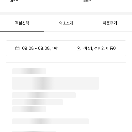
데스크
서비스
객실선택
숙소소개
이용후기
08.08
-
08.08
,
1
박
객실1, 성인2, 아동0