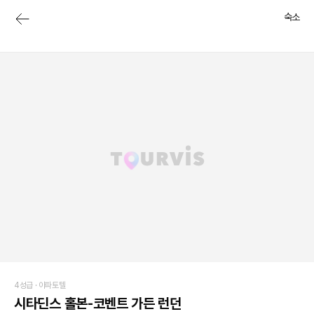
숙소
4성급 ·
아파토텔
시타딘스 홀본-코벤트 가든 런던