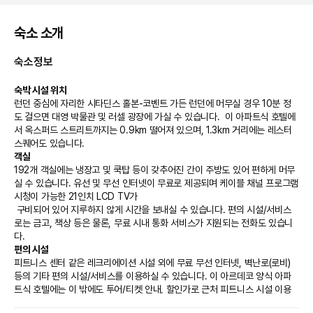
숙소 소개
숙소정보
숙박 시설 위치
런던 중심에 자리한 시타딘스 홀본-코벤트 가든 런던에 머무실 경우 10분 정
도 걸으면 대영 박물관 및 러셀 광장에 가실 수 있습니다.  이 아파트식 호텔에
서 옥스퍼드 스트리트까지는 0.9km 떨어져 있으며, 1.3km 거리에는 레스터 
스퀘어도 있습니다.
객실
192개 객실에는 냉장고 및 쿡탑 등이 갖추어진 간이 주방도 있어 편하게 머무
실 수 있습니다. 유선 및 무선 인터넷이 무료로 제공되며 케이블 채널 프로그램 
시청이 가능한 21인치 LCD TV가

 구비되어 있어 지루하지 않게 시간을 보내실 수 있습니다. 편의 시설/서비스
로는 금고, 책상 등은 물론, 무료 시내 통화 서비스가 지원되는 전화도 있습니
다.
편의 시설
피트니스 센터 같은 레크리에이션 시설 외에 무료 무선 인터넷, 벽난로(로비) 
등의 기타 편의 시설/서비스를 이용하실 수 있습니다. 이 아르데코 양식 아파
트식 호텔에는 이 밖에도 투어/티켓 안내, 할인가로 근처 피트니스 시설 이용 
및 연회장도 마련되어 있습니다.