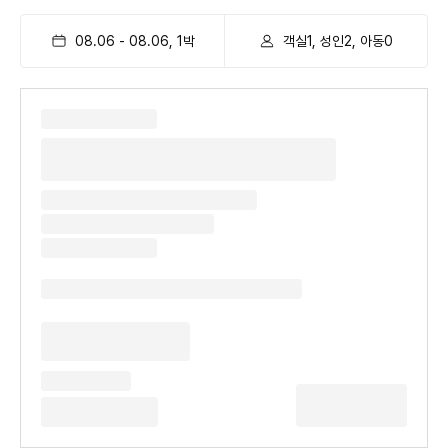
08.06
-
08.06
,
1
박
객실1, 성인2, 아동0