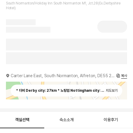
South Normanton/Holiday Inn South Normanton M1, Jct.28(Ex.Derbyshire
Hotel)
Carter Lane East, South Normanton, Alfreton, DE55 2EH
복사
* 더비 Derby city: 27km * 노팅엄 Nottingham city: 22.24km * 관광지 
지도보기
객실선택
숙소소개
이용후기