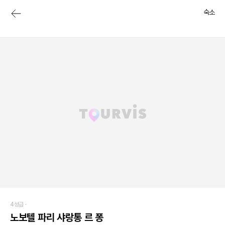
숙소
4성급 ·
노보텔 파리 샤랑통 르 퐁