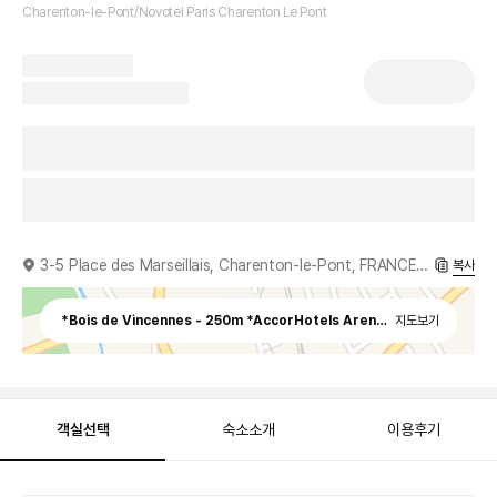
Charenton-le-Pont/Novotel Paris Charenton Le Pont
3-5 Place des Marseillais, Charenton-le-Pont, FRANCE, 94227
복사
*Bois de Vincennes - 250m *AccorHotels Arena (Bercy Arena) -
지도보기
객실선택
숙소소개
이용후기