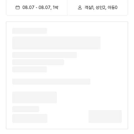
08.07
-
08.07
,
1
박
객실1, 성인2, 아동0