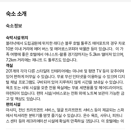
숙소 소개
숙소정보
숙박 시설 위치
블라냑에서 도립공원에 위치한 래디슨 블루 호텔 툴루즈 에어포트의 경우 차로 
10분 이내 거리에 에어 버스 및 에어로스코피아 박물관 등이 있습니다.  이 가
족 여행에 좋은 호텔에서 어니스트-왈롱 경기장까지는 5.2km 떨어져 있으며, 
7.2km 거리에는 제니트 드 툴루즈도 있습니다.
객실
201개의 각각 다른 스타일의 인테리어에는 미니바 및 평면 TV 등이 갖추어져 
있어 편하게 머무실 수 있습니다. 무료 무선 인터넷을 이용하실 수 있으며 디지
털 채널 프로그램도 구비되어 있어 지루하지 않게 시간을 보내실 수 있습니다. 
욕조 또는 샤워 시설을 갖춘 전용 욕실에는 무료 세면용품 및 헤어드라이어도 
마련되어 있습니다. 편의 시설/서비스로는 전화 외에 노트북 보관이 가능한 금
고 및 책상도 있습니다.
편의 시설
마사지, 전신 트리트먼트 서비스, 얼굴 트리트먼트 서비스 등이 제공되는 스파
에서 럭셔리한 분위기를 맘껏 즐기실 수 있습니다. 온수 욕조, 사우나, 피트니
스 센터 등의 레크리에이션 시설에 확실히 만족하실 것입니다. 이 호텔에는 이 
밖에도 무료 무선 인터넷, 콘시어지 서비스 및 웨딩 서비스도 마련되어 있습니