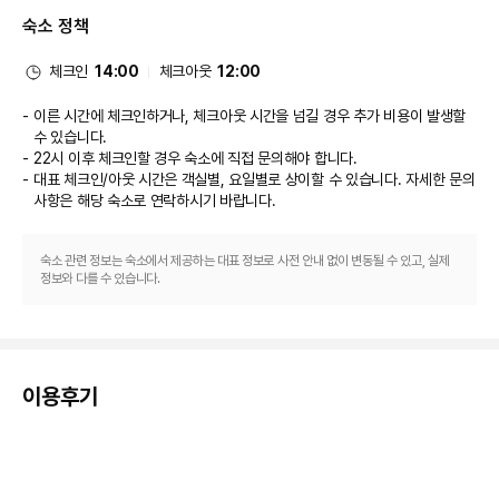
다.
숙소 정책
식당
시설 내에 위치한 레스토랑 La Vie en Rose에서 프랑스 요리를 즐겨보세요. 
여기에는 다양한 음료가 제공되는 바/라운지 및 탁 트인 정원 전망까지 갖춰져 
체크인
14:00
체크아웃
12:00
있으며 날씨가 괜찮은 날에는 야외 좌석이 마련되죠. 또는 편하게 객실에서 
24시간 룸서비스를 이용하실 수 있습니다. 아침 식사(뷔페)가 주중 06:30 ~ 
이른 시간에 체크인하거나, 체크아웃 시간을 넘길 경우 추가 비용이 발생할
10:00 및 주말 06:30 ~ 11:00에 유료로 제공됩니다.
수 있습니다.
비즈니스, 기타 편의시설
22시 이후 체크인할 경우 숙소에 직접 문의해야 합니다.
대표적인 편의 시설과 서비스로는 비즈니스 센터, 간편 체크아웃, 드라이클리
대표 체크인/아웃 시간은 객실별, 요일별로 상이할 수 있습니다. 자세한 문의
닝/세탁 서비스 등이 있습니다. 블라냑에서의 행사를 계획하시나요? 이 호텔
사항은 해당 숙소
로 연락하시기 바랍니다.
에는 컨퍼런스 센터 및 11 개 회의실 등으로 구성된 700 제곱미터 크기의 공
간이 마련되어 있습니다. 왕복 공항 셔틀(24시간 운행) 서비스를 무료로 이용
하실 수 있습니다.
숙소 관련 정보는 숙소에서 제공하는 대표 정보로 사전 안내 없이 변동될 수 있고, 실제
정보와 다를 수 있습니다.
이용후기