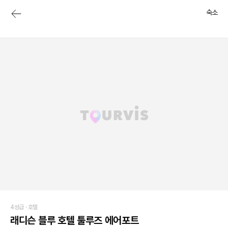
숙소
4성급 ·
호텔
래디슨 블루 호텔 툴루즈 에어포트