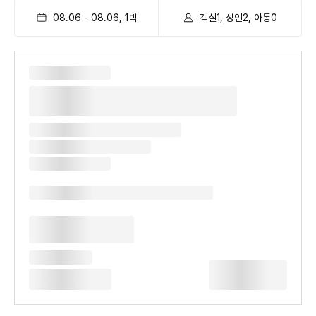
08.06
-
08.06
,
1
박
객실1, 성인2, 아동0