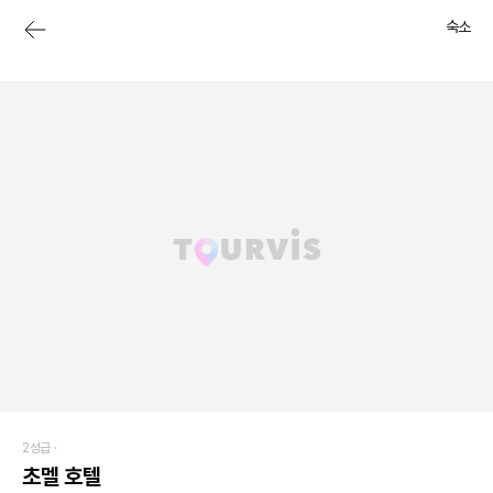
숙소
2성급 ·
초멜 호텔