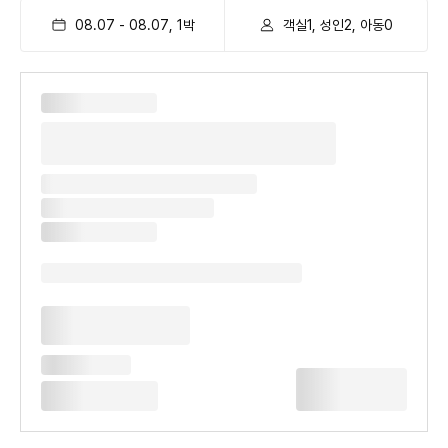
08.07
-
08.07
,
1
박
객실1, 성인2, 아동0