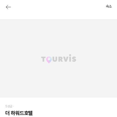
숙소
5성급 ·
더 하워드호텔