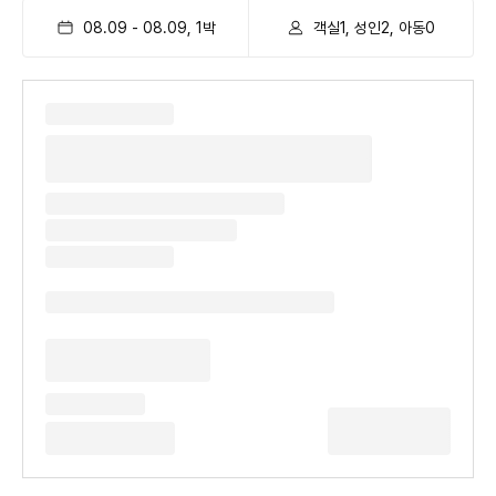
08.09
-
08.09
,
1
박
객실1, 성인2, 아동0