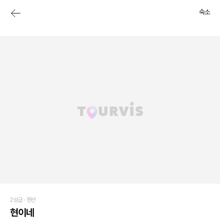
숙소
2성급 ·
펜션
현이네