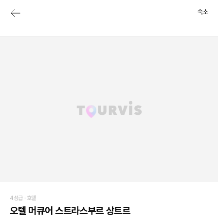
숙소
4성급 ·
호텔
오텔 머큐어 스트라스부르 상트르