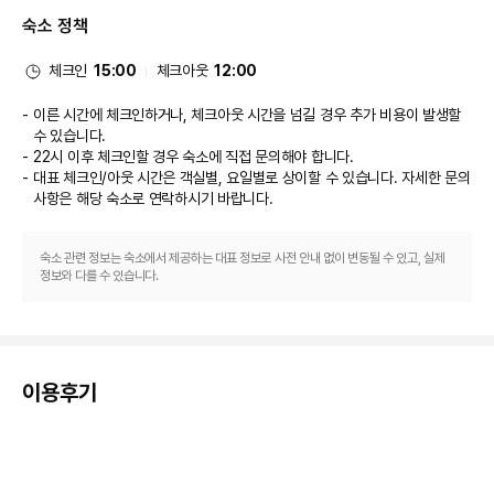
따라 룸서비스(이용 시간 제한)도 제공됩니다. 무료 리셉션에서 다른 숙박 고객
숙소 정책
들과 어울리면서 맛있는 음식을 즐기실 수 있습니다. 아침 식사(뷔페)가 주중 
06:30 ~ 10:00 및 주말 07:00 ~ 11:00에 유료로 제공됩니다. LOCALIZE
비즈니스, 기타 편의시설
체크인
15:00
체크아웃
12:00
대표적인 편의 시설과 서비스로는 드라이클리닝/세탁 서비스, 24시간 운영되
는 프런트 데스크, 다국어 구사 가능 직원 등이 있습니다. 시설 내에서 셀프 주
이른 시간에 체크인하거나, 체크아웃 시간을 넘길 경우 추가 비용이 발생할
차(요금 별도) 이용이 가능합니다.
수 있습니다.
22시 이후 체크인할 경우 숙소에 직접 문의해야 합니다.
대표 체크인/아웃 시간은 객실별, 요일별로 상이할 수 있습니다. 자세한 문의
사항은 해당 숙소
로 연락하시기 바랍니다.
숙소 관련 정보는 숙소에서 제공하는 대표 정보로 사전 안내 없이 변동될 수 있고, 실제
정보와 다를 수 있습니다.
이용후기