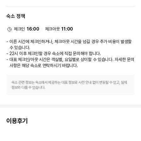
되어 있습니다.
식당
숙소 정책
시설 내에 위치한 스테이크하우스 Marco Pierre White Grill에서 간단한 식
사를 즐겨보세요. 여기에는 다양한 음료가 제공되는 바/라운지 및 탁 트인 정
원 전망까지 갖춰져 있으며 날씨가 괜찮은 날에는 야외 좌석이 마련되죠. 또는 
체크인
16:00
체크아웃
11:00
편하게 객실에서 24시간 룸서비스를 이용하실 수 있습니다. 아침 식사(풀 브
렉퍼스트)를 매일 07:00 ~ 10:00에 유료로 이용하실 수 있습니다.
이른 시간에 체크인하거나, 체크아웃 시간을 넘길 경우 추가 비용이 발생할
비즈니스, 기타 편의시설
수 있습니다.
대표적인 편의 시설과 서비스로는 간편 체크인, 간편 체크아웃, 드라이클리닝/
22시 이후 체크인할 경우 숙소에 직접 문의해야 합니다.
세탁 서비스 등이 있습니다. 시설 내에서 셀프 주차(요금 별도) 이용이 가능합
대표 체크인/아웃 시간은 객실별, 요일별로 상이할 수 있습니다. 자세한 문의
니다.
사항은 해당 숙소
로 연락하시기 바랍니다.
숙소 관련 정보는 숙소에서 제공하는 대표 정보로 사전 안내 없이 변동될 수 있고, 실제
정보와 다를 수 있습니다.
이용후기