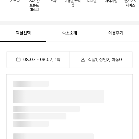
사우나
24시간
스파
미용실/뷰티
회의실
세탁시설
컨시어지
프론트
샵
서비스
데스크
객실선택
숙소소개
이용후기
08.07
-
08.07
,
1
박
객실1, 성인2, 아동0